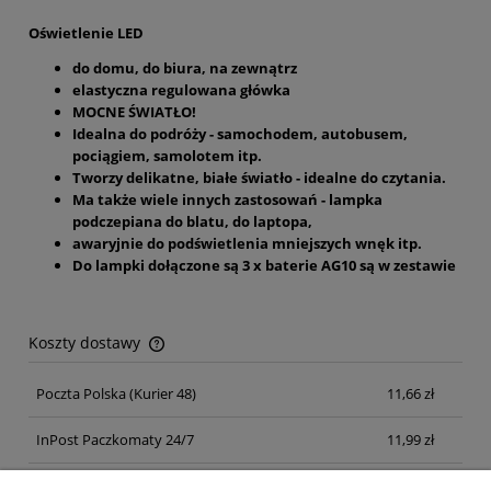
Oświetlenie LED
do domu, do biura, na zewnątrz
elastyczna regulowana główka
MOCNE ŚWIATŁO!
Idealna do podróży - samochodem, autobusem,
pociągiem, samolotem itp.
Tworzy delikatne, białe światło - idealne do czytania.
Ma także wiele innych zastosowań - lampka
podczepiana do blatu, do laptopa,
awaryjnie do podświetlenia mniejszych wnęk itp.
Do lampki dołączone są 3 x baterie AG10 są w zestawie
Koszty dostawy
Cena nie zawiera ewentualnych kosztów płatności
Poczta Polska
(Kurier 48)
11,66 zł
InPost Paczkomaty 24/7
11,99 zł
Kurier inpost
(inpost)
12,00 zł