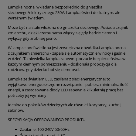
Lampka nocna, wkładana bezpośrednio do gniazdka
sieciowego/elektrycznego 230V. Lampka świeci delikatnym, ale
wyraźnym światłem.
Może być na stałe włożona do gniazdka sieciowego.Posiada czujnik
zmierzchu, dzięki czemu sama włączy się gdy będzie ciemno i
wyłączy gdy zrobi się jasno.
W lampce podświetlona jest zewnętrzna obwódka.Lampka nocna
z czujnikiem zmierzchu - zapala się automatycznie w nocy i gaśnie
w dzień. Ta niewielka lampka zapewni poczucie bezpieczeństwa w
każdym ciemnym pomieszczeniu - doskonała propozycja dla
rodziców, gdy dziecko boi się ciemności.
Lampka ze światłem LED, zasilana z sieci energetycznej to
wyjątkowo energooszczędne rozwiązanie - pobiera minimalna ilość
energii, a zastosowane diody LED zapewnia kilkuletnią pracę bez
potrzeby jej wymiany.
Idealna do pokoików dziecięcych ale również korytarzy, kuchni,
salonów.
SPECYFIKACJA OFEROWANEGO PRODUKTU
Zasilanie: 100-240V 50/60Hz
Źródło światła: dioda LED