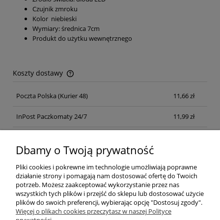
Czujnik zmroku
Kolor niebieski
Wymiary: średnica 7cm
Produkt do użytku wewnętrznego
Koszty dostawy
Cena nie zawiera ewentualnych kosztów płatności
Poczta Polska
(Kurier 48)
11,66 zł
InPost Paczkomaty 24/7
11,99 zł
Kurier inpost
(inpost)
12,00 zł
Dbamy o Twoją prywatność
Pliki cookies i pokrewne im technologie umożliwiają poprawne
działanie strony i pomagają nam dostosować ofertę do Twoich
potrzeb. Możesz zaakceptować wykorzystanie przez nas
wszystkich tych plików i przejść do sklepu lub dostosować użycie
plików do swoich preferencji, wybierając opcję "Dostosuj zgody".
Pomoc
Więcej o plikach cookies przeczytasz w naszej Polityce