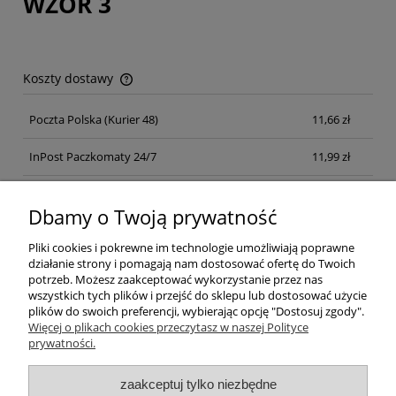
WZÓR 3
Koszty dostawy
Cena nie zawiera ewentualnych kosztów płatności
Poczta Polska
(Kurier 48)
11,66 zł
InPost Paczkomaty 24/7
11,99 zł
Kurier inpost
(inpost)
12,00 zł
Dbamy o Twoją prywatność
Pliki cookies i pokrewne im technologie umożliwiają poprawne
działanie strony i pomagają nam dostosować ofertę do Twoich
potrzeb. Możesz zaakceptować wykorzystanie przez nas
wszystkich tych plików i przejść do sklepu lub dostosować użycie
plików do swoich preferencji, wybierając opcję "Dostosuj zgody".
Pomoc
Więcej o plikach cookies przeczytasz w naszej Polityce
prywatności.
Moje konto
zaakceptuj tylko niezbędne