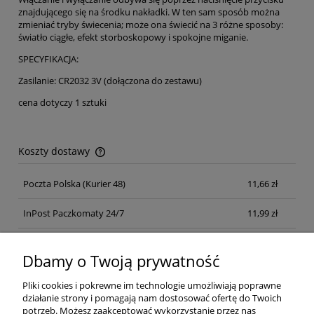
znajdującego się na środku nakładki. W ten sam sposób można
zmieniać tryby świecenia; może ona świecić na 3 różne sposoby:
światło ciągłe, efekt storboskopowy i spokojne miganie.
SPECYFIKACJA:
Zasilanie: CR2032 3V (dołączona do zestawu)
cena dotyczy 1 sztuki
Koszty dostawy
Cena nie zawiera ewentualnych kosztów płatności
Poczta Polska
(Kurier 48)
11,66 zł
InPost Paczkomaty 24/7
11,99 zł
Kurier inpost
(inpost)
12,00 zł
Dbamy o Twoją prywatność
Pliki cookies i pokrewne im technologie umożliwiają poprawne
działanie strony i pomagają nam dostosować ofertę do Twoich
potrzeb. Możesz zaakceptować wykorzystanie przez nas