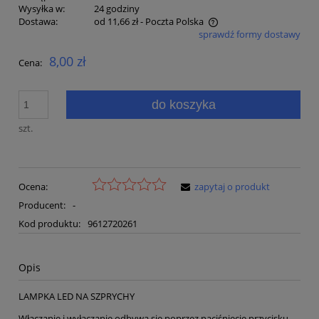
Wysyłka w:
24 godziny
Dostawa:
od 11,66 zł
- Poczta Polska
sprawdź formy dostawy
Cena nie zawiera ewentualnych kosztów płatności
8,00 zł
Cena:
do koszyka
szt.
Ocena:
zapytaj o produkt
Producent:
-
Kod produktu:
9612720261
Opis
LAMPKA LED NA SZPRYCHY
Włączanie i wyłączanie odbywa się poprzez naciśnięcie przycisku