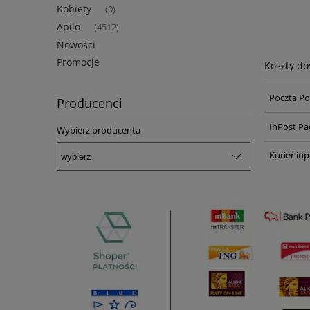
Kobiety
(0)
Apilo
(4512)
Nowości
Promocje
Koszty d
Poczta Po
Producenci
InPost Pa
Wybierz producenta
Kurier inp