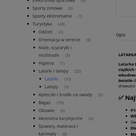
Elektronika sportowa
(0)
Sporty zimowe
(0)
Sporty ekstremalne
(1)
Turystyka
(48)
Odzież
(2)
Opis
Orientacja w terenie
(0)
Noże, scyzoryki i
LATARKA
multitoole
(3)
Higiena
(1)
Latarka 
ciężkic
Latarki i lampy
(20)
wbudowan
Latarki
(16)
światło
d
drewutni 
Lampy
(3)
Apteczki i środki na owady
(0)
✅ Naj
Bagaż
(10)
4 
Obuwie
(0)
Wb
Akcesoria turystyczne
(0)
Dw
Śpiwory, materace i
Dł
karimaty
Mo
(0)