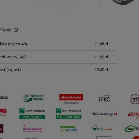
ostawy
lska
(Kurier 48)
11,66 zł
Cena nie zawiera ewentualnych kosztów
płatności
czkomaty 24/7
11,99 zł
ost
(inpost)
12,00 zł