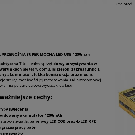
Kod produ
 PRZENOŚNA SUPER MOCNA LED USB 1200mah
taktyczna
T
to idealny sprzęt
do wykorzystywania w
h warunkach
ale też w domu. Jej
szeroki zakres funkcji,
y akumulator , lekka konstrukcja oraz mocne
aje szereg możliwości jej zastosowania. Od przydomowej
w zimie po survivalowe wycieczki do lasu.
ważniejsze cechy:
tryby świecenia
udowany akumulator 1200mAh
a źródła światła:
panelowy LED COB oraz 4xLED XPE
ugi czas pracy baterii
cne światło