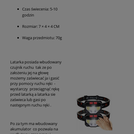
Czas świecenia: 5-10
godzin
Rozmiar: 7 × 4 × 4 CM
Waga przedmiotu: 70g
Latarka posiada wbudowany
czujnik ruchu tak ze po
założeniu jej na głowę
możemy zaświecać ja i gasić
przy pomocy ruchu ręki -
wystarczy przeciągnąć rękę
przed latarką a latarka sie
zaświeca lub gasi po
następnym ruchu ręki .
Po za tym ma wbudowany
akumulator co pozwala na