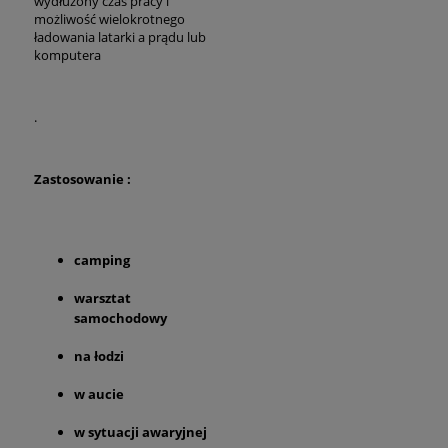
wydłużony czas pracy i
możliwość wielokrotnego
ładowania latarki a prądu lub
komputera
.
Zastosowanie :
camping
warsztat
samochodowy
na łodzi
w aucie
w sytuacji awaryjnej