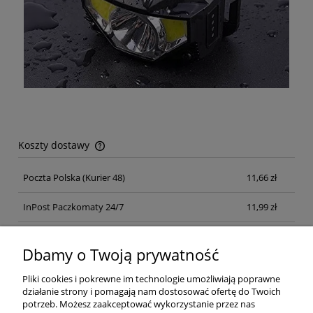
Koszty dostawy
Cena nie zawiera ewentualnych kosztów płatności
Poczta Polska
(Kurier 48)
11,66 zł
InPost Paczkomaty 24/7
11,99 zł
Kurier inpost
(inpost)
12,00 zł
Dbamy o Twoją prywatność
Pliki cookies i pokrewne im technologie umożliwiają poprawne
działanie strony i pomagają nam dostosować ofertę do Twoich
potrzeb. Możesz zaakceptować wykorzystanie przez nas