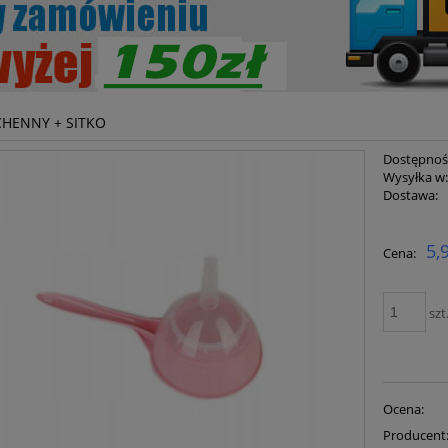
CHENNY + SITKO
Dostępnoś
Wysyłka w
Dostawa:
Cena ni
5,
Cena:
płatnoś
szt
Ocena:
Producent