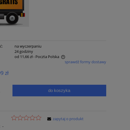
ć:
na wyczerpaniu
:
24 godziny
od 11,66 zł
- Poczta Polska
sprawdź formy dostawy
e zawiera ewentualnych kosztów
99 zł
ci
do koszyka
.
zapytaj o produkt
:
-