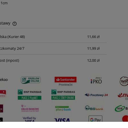
11cm
ostawy
lska
(Kurier 48)
11,66 zł
Cena nie zawiera ewentualnych kosztów
płatności
czkomaty 24/7
11,99 zł
ost
(inpost)
12,00 zł