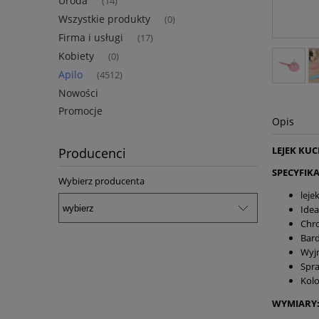
Uroda
(14)
Wszystkie produkty
(0)
Firma i usługi
(17)
Kobiety
(0)
Apilo
(4512)
Nowości
Promocje
Opis
LEJEK KU
Producenci
SPECYFIKA
Wybierz producenta
leje
Idea
Chr
Bard
Wyjm
Spra
Kol
WYMIARY