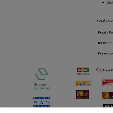
22x
Koszty d
Poczta Po
InPost Pa
Kurier inp