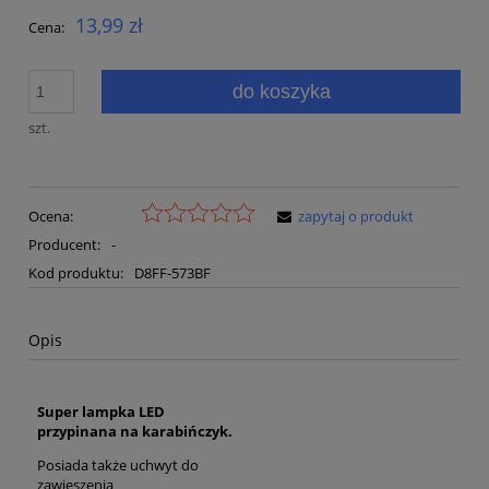
13,99 zł
Cena:
do koszyka
szt.
Ocena:
zapytaj o produkt
Producent:
-
Kod produktu:
D8FF-573BF
Opis
Super lampka LED
przypinana na karabińczyk.
Posiada także uchwyt do
zawieszenia