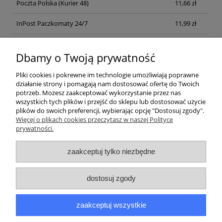
Poczta Polska
(Kurier 48)
11,66 zł
InPost Paczkomaty 24/7
11,99 zł
Kurier inpost
(inpost)
12,00 zł
Dbamy o Twoją prywatność
Pliki cookies i pokrewne im technologie umożliwiają poprawne
działanie strony i pomagają nam dostosować ofertę do Twoich
potrzeb. Możesz zaakceptować wykorzystanie przez nas
wszystkich tych plików i przejść do sklepu lub dostosować użycie
plików do swoich preferencji, wybierając opcję "Dostosuj zgody".
Pomoc
Więcej o plikach cookies przeczytasz w naszej Polityce
prywatności.
Moje konto
zaakceptuj tylko niezbędne
Płatności i dostawa
dostosuj zgody
Informacje
zaakceptuj wszystkie
O nas