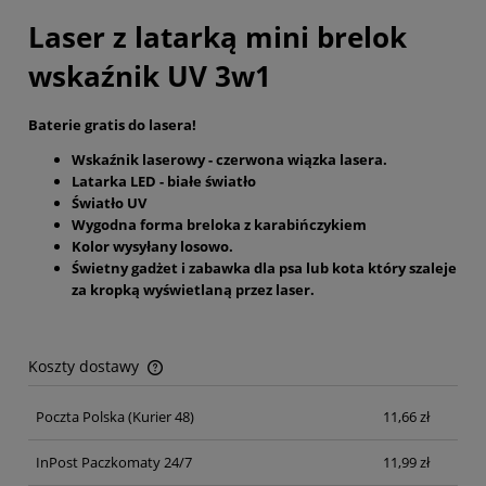
Laser z latarką mini brelok
wskaźnik UV 3w1
Baterie gratis do lasera!
Wskaźnik laserowy - czerwona wiązka lasera.
Latarka LED - białe światło
Światło UV
Wygodna forma breloka z karabińczykiem
Kolor wysyłany losowo.
Świetny gadżet i zabawka dla psa lub kota który szaleje
za kropką wyświetlaną przez laser.
Koszty dostawy
Cena nie zawiera ewentualnych kosztów płatności
Poczta Polska
(Kurier 48)
11,66 zł
InPost Paczkomaty 24/7
11,99 zł