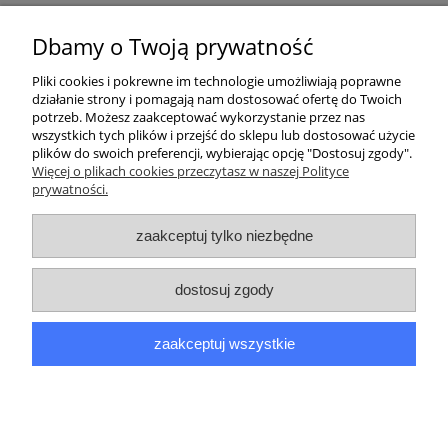
Kurier inpost
(inpost)
12,00 zł
Dbamy o Twoją prywatność
Pliki cookies i pokrewne im technologie umożliwiają poprawne
działanie strony i pomagają nam dostosować ofertę do Twoich
potrzeb. Możesz zaakceptować wykorzystanie przez nas
wszystkich tych plików i przejść do sklepu lub dostosować użycie
plików do swoich preferencji, wybierając opcję "Dostosuj zgody".
Pomoc
Więcej o plikach cookies przeczytasz w naszej Polityce
prywatności.
Moje konto
zaakceptuj tylko niezbędne
Płatności i dostawa
dostosuj zgody
Informacje
zaakceptuj wszystkie
O nas
pokaż pełną wersję strony