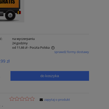
ć:
na wyczerpaniu
:
24 godziny
od 11,66 zł
- Poczta Polska
sprawdź formy dostawy
e zawiera ewentualnych kosztów
,99 zł
ci
do koszyka
.
zapytaj o produkt
:
-