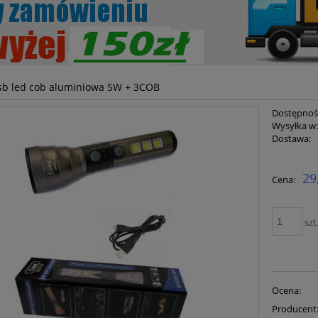
sb led cob aluminiowa 5W + 3COB
Dostępnoś
Wysyłka w
Dostawa:
Cena ni
29
Cena:
płatnoś
szt
Ocena:
Producent