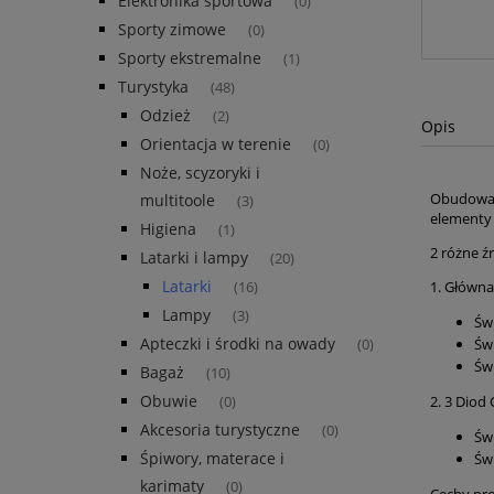
Elektronika sportowa
(0)
Sporty zimowe
(0)
Sporty ekstremalne
(1)
Turystyka
(48)
Odzież
(2)
Opis
Orientacja w terenie
(0)
Noże, scyzoryki i
Obudowa z
multitoole
(3)
elementy
Higiena
(1)
2 różne źr
Latarki i lampy
(20)
Latarki
1. Główna
(16)
Lampy
(3)
Świ
Apteczki i środki na owady
Świ
(0)
Św
Bagaż
(10)
Obuwie
2. 3 Diod
(0)
Akcesoria turystyczne
(0)
Świ
Śpiwory, materace i
Świ
karimaty
(0)