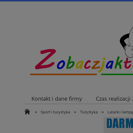
Kontakt i dane firmy
Czas realizacj
»
»
»
Sport i turystyka
Turystyka
Latarki i lamp