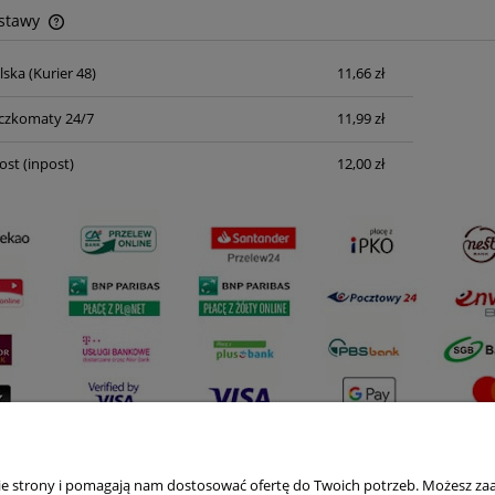
ostawy
lska
(Kurier 48)
11,66 zł
Cena nie zawiera ewentualnych kosztów
płatności
czkomaty 24/7
11,99 zł
ost
(inpost)
12,00 zł
nie strony i pomagają nam dostosować ofertę do Twoich potrzeb. Możesz zaa