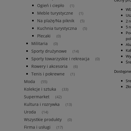
Cechy pr
Ogień i ciepło
(1)
Wb
Meble turystyczne
(1)
Us
Na plażę/Na piknik
(5)
2 r
5 
Kuchnia turystyczna
(5)
Po
Plecaki
(0)
po
Militaria
(0)
Al
Kab
Sporty drużynowe
(14)
Wy
Sporty towarzyskie i rekreacja
(0)
Śre
Rowery i akcesoria
(6)
Dostępne 
Tenis i pokrewne
(1)
Sr
Moda
(55)
Zło
Kolekcje i sztuka
(33)
Supermarket
(42)
Kultura i rozrywka
(13)
Uroda
(14)
Wszystkie produkty
(0)
Firma i usługi
(17)