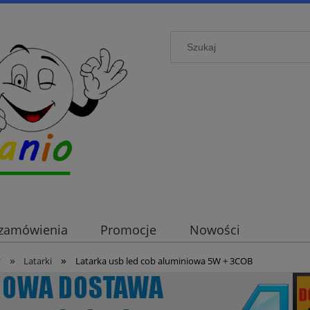
i zamówienia
Promocje
Nowości
»
»
y
Latarki
Latarka usb led cob aluminiowa 5W + 3COB