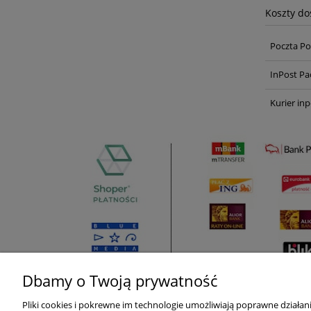
Koszty d
Poczta Po
InPost Pa
Kurier inp
Dbamy o Twoją prywatność
Pliki cookies i pokrewne im technologie umożliwiają poprawne działa