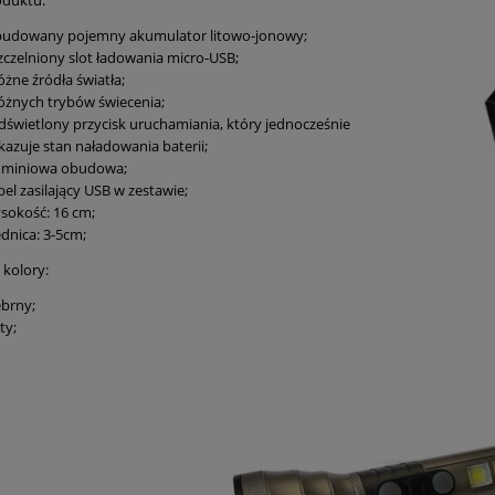
oduktu:
udowany pojemny akumulator litowo-jonowy;
zczelniony slot ładowania micro-USB;
óżne źródła światła;
różnych trybów świecenia;
dświetlony przycisk uruchamiania, który jednocześnie
kazuje stan naładowania baterii;
uminiowa obudowa;
el zasilający USB w zestawie;
sokość: 16 cm;
dnica: 3-5cm;
kolory:
ebrny;
ty;