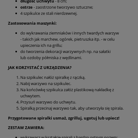
długość uchwytu
- 8 cm;
ostrze
- zaostrzone tworzywo sztuczne;
4 szpikulce ze stali nierdzewnej.
Zastosowania maszynki:
do wykrawania ziemniaków i innych twardych warzyw
- takich jak marchew, ogórek, pietruszka itp. - w celu
upieczenia ich na grillu;
do tworzenia dekoracji warzywnych np. na sałatki
lub ozdoby półmiska z wędlinami.
JAK KORZYSTAĆ Z URZĄDZENIA?
Na szpikulec nałóż spiralkę z rączką.
Nabij warzywo na szpikulec.
Na końcówkę szpikulca załóż plastikową nakładkę z
uchwytem.
Przysuń warzywo do uchwytu.
Spiralką przecinaj warzywo tak, aby utworzyła się spirala.
Przygotowane spiralki usmaż, zgrilluj, ugotuj lub upiecz!
ZESTAW ZAWIERA:
wykrawacz w kształcie spirali z bardzo ostrym nożem;