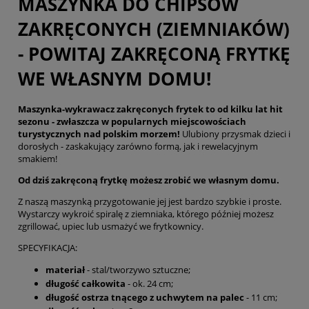
MASZYNKA DO CHIPSÓW
ZAKRĘCONYCH (ZIEMNIAKÓW)
- POWITAJ ZAKRĘCONĄ FRYTKĘ
WE WŁASNYM DOMU!
Maszynka-wykrawacz zakręconych frytek to od kilku lat hit
sezonu - zwłaszcza w popularnych miejscowościach
turystycznych nad polskim morzem!
Ulubiony przysmak dzieci i
dorosłych - zaskakujący zarówno formą, jak i rewelacyjnym
smakiem!
Od dziś zakręconą frytkę możesz zrobić we własnym domu.
Z naszą maszynką przygotowanie jej jest bardzo szybkie i proste.
Wystarczy wykroić spiralę z ziemniaka, którego później możesz
zgrillować, upiec lub usmażyć we frytkownicy.
SPECYFIKACJA:
materiał
- stal/tworzywo sztuczne;
długość całkowita
- ok. 24 cm;
długość ostrza tnącego z uchwytem na palec
- 11 cm;