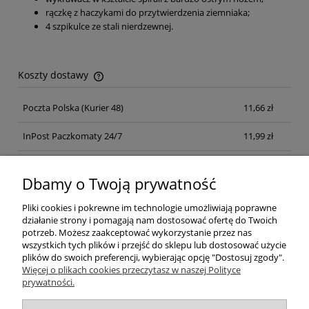
rączkę z haczykami do przytwierdzenia ziemniaka;
4 szpikulce ze stali nierdzewnej.
Koszty dostawy
Cena nie zawiera ewentualnych kosztów płatności
Poczta Polska
(Kurier 48)
11,66 zł
InPost Paczkomaty 24/7
11,99 zł
Kurier inpost
(inpost)
12,00 zł
Dbamy o Twoją prywatność
Pliki cookies i pokrewne im technologie umożliwiają poprawne
działanie strony i pomagają nam dostosować ofertę do Twoich
potrzeb. Możesz zaakceptować wykorzystanie przez nas
wszystkich tych plików i przejść do sklepu lub dostosować użycie
plików do swoich preferencji, wybierając opcję "Dostosuj zgody".
Pomoc
Więcej o plikach cookies przeczytasz w naszej Polityce
prywatności.
Moje konto