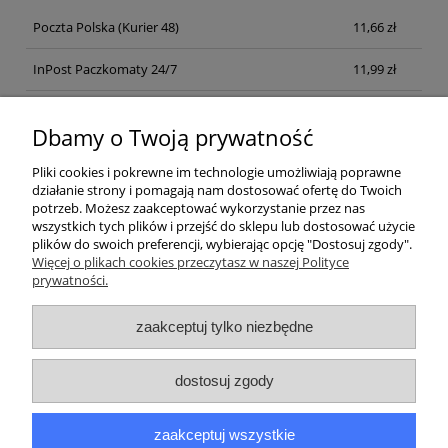
Poczta Polska
(Kurier 48)
11,66 zł
InPost Paczkomaty 24/7
11,99 zł
Kurier inpost
(inpost)
12,00 zł
Dbamy o Twoją prywatność
Pliki cookies i pokrewne im technologie umożliwiają poprawne
działanie strony i pomagają nam dostosować ofertę do Twoich
potrzeb. Możesz zaakceptować wykorzystanie przez nas
wszystkich tych plików i przejść do sklepu lub dostosować użycie
plików do swoich preferencji, wybierając opcję "Dostosuj zgody".
Pomoc
Więcej o plikach cookies przeczytasz w naszej Polityce
prywatności.
Moje konto
zaakceptuj tylko niezbędne
Płatności i dostawa
dostosuj zgody
Informacje
zaakceptuj wszystkie