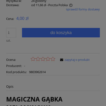
Wysyłka w:
24 godziny
Dostawa:
od 11,66 zł
- Poczta Polska
sprawdź formy dostawy
Cena nie zawiera ewentualnych kosztów płatności
4,00 zł
Cena:
do koszyka
szt.
Ocena:
zapytaj o produkt
Producent:
-
Kod produktu:
9803962614
Opis
MAGICZNA GĄBKA