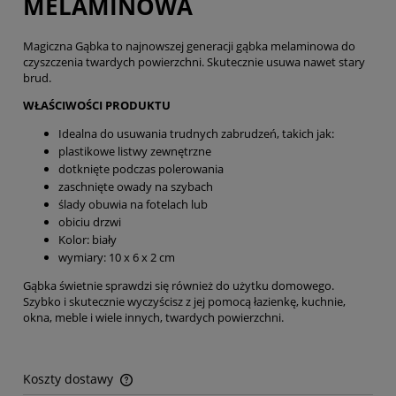
MELAMINOWA
Magiczna Gąbka to najnowszej generacji gąbka melaminowa do
czyszczenia twardych powierzchni. Skutecznie usuwa nawet stary
brud.
WŁAŚCIWOŚCI PRODUKTU
Idealna do usuwania trudnych zabrudzeń, takich jak:
plastikowe listwy zewnętrzne
dotknięte podczas polerowania
zaschnięte owady na szybach
ślady obuwia na fotelach lub
obiciu drzwi
Kolor: biały
wymiary: 10 x 6 x 2 cm
Gąbka świetnie sprawdzi się również do użytku domowego.
Szybko i skutecznie wyczyścisz z jej pomocą łazienkę, kuchnie,
okna, meble i wiele innych, twardych powierzchni.
Koszty dostawy
Cena nie zawiera ewentualnych kosztów płatności