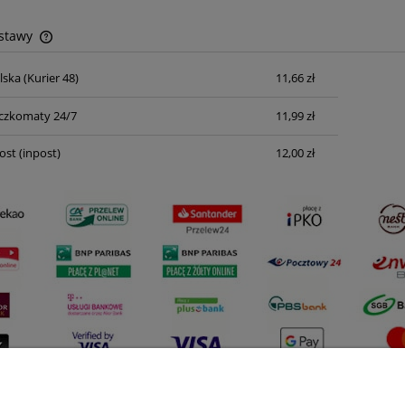
ostawy
lska
(Kurier 48)
11,66 zł
Cena nie zawiera ewentualnych kosztów
płatności
czkomaty 24/7
11,99 zł
ost
(inpost)
12,00 zł