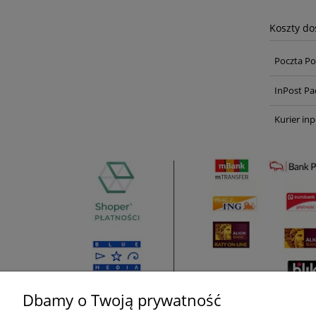
Koszty d
Poczta Po
InPost Pa
Kurier inp
Dbamy o Twoją prywatność