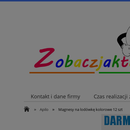
Kontakt i dane firmy
Czas realizacj
»
»
Apilo
Magnesy na lodówkę kolorowe 12 szt