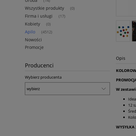
Uroda
(14)
Wszystkie produkty
(0)
Firma i usługi
(17)
Kobiety
(0)
Apilo
(4512)
Nowości
Promocje
Opis
Producenci
KOLOROW
Wybierz producenta
PROMOCJA!
W zestawi
Idea
12 s
Śre
Kolo
WYSYŁKA 