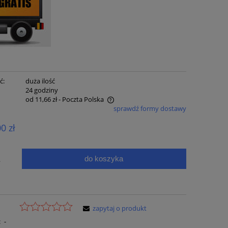
ć:
duża ilość
:
24 godziny
od 11,66 zł
- Poczta Polska
sprawdź formy dostawy
e zawiera ewentualnych kosztów
00 zł
ci
do koszyka
.
zapytaj o produkt
:
-