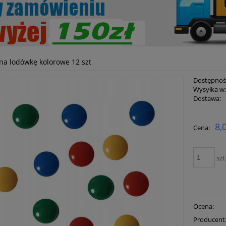
a lodówkę kolorowe 12 szt
Dostępnoś
Wysyłka w
Dostawa:
Cena ni
8,
Cena:
płatnoś
szt
Ocena:
Producent