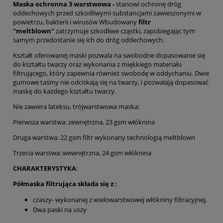
Maska ochronna 3 warstwowa -
stanowi ochronę dróg
oddechowych przed szkodliwymi substancjami zawieszonymi w
powietrzu, bakterii i wirusów Wbudowany
filtr
"
meltblown"
zatrzymuje szkodliwe cząstki, zapobiegając tym
samym przedostanie się ich do dróg oddechowych.
Kształt oferowanej maski pozwala na swobodne dopasowanie się
do kształtu twarzy oraz wykonania z miękkiego materiału
filtrującego, który zapewnia również swobodę w oddychaniu. Dwie
gumowe taśmy nie odciskają się na twarzy, i pozwalają dopasować
maskę do każdego kształtu twarzy.
Nie zawiera lateksu, trójwarstwowa maska:
Pierwsza warstwa: zewnętrzna, 23 gsm włóknina
Druga warstwa: 22 gsm filtr wykonany technologią meltblown
Trzecia warstwa: wewnętrzna, 24 gsm włóknina
CHARAKTERYSTYKA
:
Półmaska filtrująca składa się z :
czaszy- wykonanej z wielowarstwowej włókniny filtracyjnej,
Dwa paski na uszy