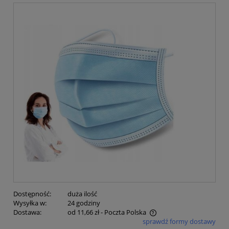
Dostępność:
duża ilość
Wysyłka w:
24 godziny
Dostawa:
od 11,66 zł
- Poczta Polska
sprawdź formy dostawy
Cena nie zawiera ewentualnych kosztów płatności