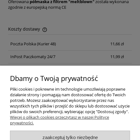
Oferowana
półmaska z filtrem "meltblown"
została wykonana
zgodnie z europejską normą CE
Koszty dostawy
Cena nie zawiera ewentualnych kosztów płatności
Poczta Polska
(Kurier 48)
11,66 zł
InPost Paczkomaty 24/7
11,99 zł
Kurier inpost
(inpost)
12,00 zł
Dbamy o Twoją prywatność
Pliki cookies i pokrewne im technologie umożliwiają poprawne
działanie strony i pomagają nam dostosować ofertę do Twoich
potrzeb. Możesz zaakceptować wykorzystanie przez nas
wszystkich tych plików i przejść do sklepu lub dostosować użycie
plików do swoich preferencji, wybierając opcję "Dostosuj zgody".
Pomoc
Więcej o plikach cookies przeczytasz w naszej Polityce
prywatności.
Moje konto
zaakceptuj tylko niezbędne