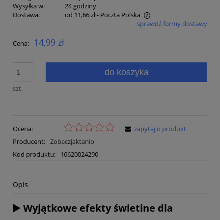
Wysyłka w:
24 godziny
Dostawa:
od 11,66 zł
- Poczta Polska
sprawdź formy dostawy
Cena nie zawiera ewentualnych kosztów płatności
14,99 zł
Cena:
do koszyka
szt.
Ocena:
zapytaj o produkt
Producent:
Zobaczjaktanio
Kod produktu:
16620024290
Opis
▶️ Wyjątkowe efekty świetlne dla