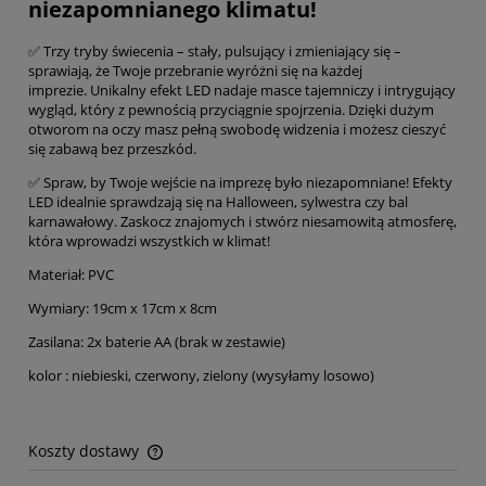
niezapomnianego klimatu!
✅ Trzy tryby świecenia – stały, pulsujący i zmieniający się –
sprawiają, że Twoje przebranie wyróżni się na każdej
imprezie. Unikalny efekt LED nadaje masce tajemniczy i intrygujący
wygląd, który z pewnością przyciągnie spojrzenia. Dzięki dużym
otworom na oczy masz pełną swobodę widzenia i możesz cieszyć
się zabawą bez przeszkód.
✅ Spraw, by Twoje wejście na imprezę było niezapomniane! Efekty
LED idealnie sprawdzają się na Halloween, sylwestra czy bal
karnawałowy. Zaskocz znajomych i stwórz niesamowitą atmosferę,
która wprowadzi wszystkich w klimat!
Materiał: PVC
Wymiary: 19cm x 17cm x 8cm
Zasilana: 2x baterie AA (brak w zestawie)
kolor : niebieski, czerwony, zielony (wysyłamy losowo)
Koszty dostawy
Cena nie zawiera ewentualnych kosztów płatności