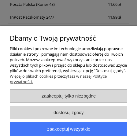
Poczta Polska
(Kurier 48)
11,66 zł
InPost Paczkomaty 24/7
11,99 zł
Kurier inpost
(inpost)
12,00 zł
Dbamy o Twoją prywatność
Pliki cookies i pokrewne im technologie umożliwiają poprawne
działanie strony i pomagają nam dostosować ofertę do Twoich
potrzeb. Możesz zaakceptować wykorzystanie przez nas
wszystkich tych plików i przejść do sklepu lub dostosować użycie
plików do swoich preferencji, wybierając opcję "Dostosuj zgody".
Pomoc
Więcej o plikach cookies przeczytasz w naszej Polityce
prywatności.
Moje konto
zaakceptuj tylko niezbędne
Płatności i dostawa
dostosuj zgody
Informacje
zaakceptuj wszystkie
O nas