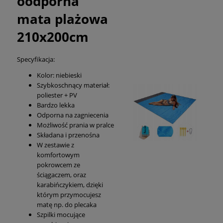
oodporna
mata plażowa
210x200cm
Specyfikacja:
Kolor: niebieski
Szybkoschnący materiał:
poliester + PV
Bardzo lekka
Odporna na zagniecenia
Możliwość prania w pralce
Składana i przenośna
W zestawie z
komfortowym
pokrowcem ze
ściągaczem, oraz
karabińczykiem, dzięki
którym przymocujesz
matę np. do plecaka
Szpilki mocujące