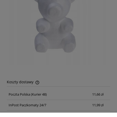
Koszty dostawy
Cena nie zawiera ewentualnych kosztów płatności
Poczta Polska
(Kurier 48)
11,66 zł
InPost Paczkomaty 24/7
11,99 zł
Kurier inpost
(inpost)
12,00 zł