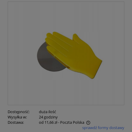
Dostępność:
duża ilość
Wysyłka w:
24 godziny
Dostawa:
od 11,66 zł
- Poczta Polska
sprawdź formy dostawy
Cena nie zawiera ewentualnych kosztów płatności