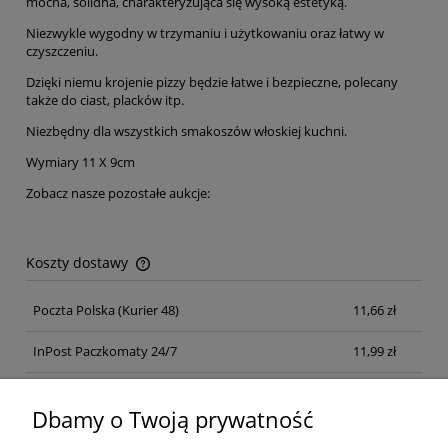
mocna, solidna, charakteryzująca się wysoką estetyką.
Niezwykle wygodny w trzymaniu i użytkowaniu oraz łatwy w
czyszczeniu.
Dzięki niemu krojenie pizzy będzie łatwe i bezpieczne, polecany
także do ciast, placków itp.
Niezbędny dla wszystkich smakoszów włoskiej kuchni.
Wymiary 11 X 9cm
Zobacz nasze pozostałe aukcje:
Koszty dostawy
Cena nie zawiera ewentualnych kosztów płatności
Poczta Polska
(Kurier 48)
11,66 zł
InPost Paczkomaty 24/7
11,99 zł
Kurier inpost
(inpost)
12,00 zł
Dbamy o Twoją prywatność