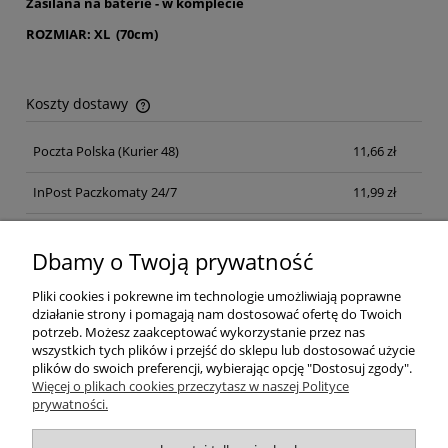
Zasilana na baterie - w komplecie
ROZMIAR: XL (70cm)
Koszty dostawy
Cena nie zawiera ewentualnych kosztów płatności
Poczta Polska
(Kurier 48)
11,66 zł
InPost Paczkomaty 24/7
11,99 zł
Kurier inpost
(inpost)
12,00 zł
Dbamy o Twoją prywatność
Pliki cookies i pokrewne im technologie umożliwiają poprawne
działanie strony i pomagają nam dostosować ofertę do Twoich
potrzeb. Możesz zaakceptować wykorzystanie przez nas
wszystkich tych plików i przejść do sklepu lub dostosować użycie
plików do swoich preferencji, wybierając opcję "Dostosuj zgody".
Pomoc
Więcej o plikach cookies przeczytasz w naszej Polityce
prywatności.
Moje konto