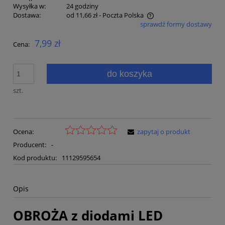
Wysyłka w:
24 godziny
Dostawa:
od 11,66 zł
- Poczta Polska
sprawdź formy dostawy
Cena nie zawiera ewentualnych kosztów płatności
7,99 zł
Cena:
do koszyka
szt.
Ocena:
zapytaj o produkt
Producent:
-
Kod produktu:
11129595654
Opis
OBROŻA z diodami LED