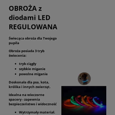
OBROŻA z
diodami LED
REGULOWANA
Świecąca obroża dla Twojego
pupila
Obroża posiada 3 tryb
świecenia:
tryb ciągły
szybkie miganie
powolne miganie
Doskonała dla psa, kota,
królika i innych zwierząt.
Idealna na wieczorne
spacery - zapewnia
bezpieczeństwo i widoczność
Wytrzymały materiał.