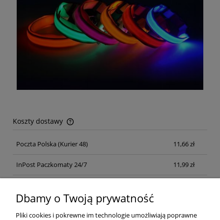
Koszty dostawy
Cena nie zawiera ewentualnych kosztów płatności
Poczta Polska
(Kurier 48)
11,66 zł
InPost Paczkomaty 24/7
11,99 zł
Kurier inpost
(inpost)
12,00 zł
Dbamy o Twoją prywatność
Pliki cookies i pokrewne im technologie umożliwiają poprawne