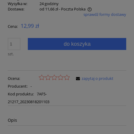
Wysyłka w:
24 godziny
Dostawa:
od 11,66 zł
- Poczta Polska
sprawdź formy dostawy
Cena nie zawiera ewentualnych kosztów płatności
12,99 zł
Cena:
do koszyka
szt.
Ocena:
zapytaj o produkt
Producent:
-
Kod produktu:
7AF5-
21217_20230818201103
Opis