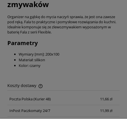
zmywaków
Organizer na gąbkę do mycia naczyń sprawia, że jest ona zawsze
pod ręką. Fala to praktyczne i pomysłowe rozwiązania do kuchni.
Idealnie komponuje się ze zlewozmywakiem wyposażonym w
baterię Fala z serii Flexible.
Parametry
Wymiary [mm]: 200x100
Materiał: silikon
Kolor: czarny
Koszty dostawy
Cena nie zawiera ewentualnych kosztów płatności
Poczta Polska
(Kurier 48)
11,66 zł
InPost Paczkomaty 24/7
11,99 zł
Kurier inpost
(inpost)
12,00 zł