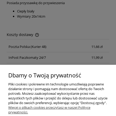
Posiada przyssawkę do przywieszenia
Ciepły biały
Wymiary 20x14cm
Koszty dostawy
Cena nie zawiera ewentualnych kosztów płatności
Poczta Polska
(Kurier 48)
11,66 zł
InPost Paczkomaty 24/7
11,99 zł
Kurier inpost
(inpost)
12,00 zł
Dbamy o Twoją prywatność
Pliki cookies i pokrewne im technologie umożliwiają poprawne
działanie strony i pomagają nam dostosować ofertę do Twoich
potrzeb. Możesz zaakceptować wykorzystanie przez nas
wszystkich tych plików i przejść do sklepu lub dostosować użycie
plików do swoich preferencji, wybierając opcję "Dostosuj zgody".
Pomoc
Więcej o plikach cookies przeczytasz w naszej Polityce
prywatności.