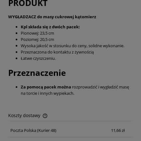
PRODUKT
WYGŁADZACZ do masy cukrowej kątomierz
Kpl składa się z dwóch pacek:
Pionowej: 23,5 cm
Poziomej: 20,5 cm
Wysoka jakość w stosunku do ceny, solidne wykonanie.
Przeznaczona do kontaktu z żywnością
Łatwe czyszczeniu.
Przeznaczenie
Za pomocą pacek można
rozprowadzić i wygładzić masę
na torcie i innych wypiekach.
Koszty dostawy
Cena nie zawiera ewentualnych kosztów płatności
Poczta Polska
(Kurier 48)
11,66 zł