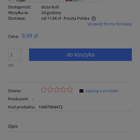
Dostępność:
duża ilość
Wysyłka w:
24 godziny
Dostawa:
od 11,66 zł
- Poczta Polska
sprawdź formy dostawy
Cena nie zawiera ewentualnych kosztów płatności
9,99 zł
Cena:
do koszyka
szt.
Ocena:
zapytaj o produkt
Producent:
-
Kod produktu:
10497904472
Opis