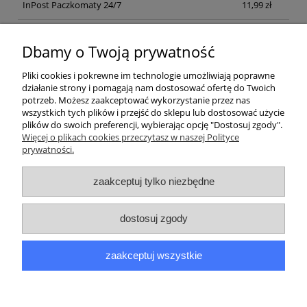
InPost Paczkomaty 24/7
11,99 zł
Kurier inpost
(inpost)
12,00 zł
Dbamy o Twoją prywatność
Pliki cookies i pokrewne im technologie umożliwiają poprawne
działanie strony i pomagają nam dostosować ofertę do Twoich
potrzeb. Możesz zaakceptować wykorzystanie przez nas
wszystkich tych plików i przejść do sklepu lub dostosować użycie
plików do swoich preferencji, wybierając opcję "Dostosuj zgody".
Pomoc
Więcej o plikach cookies przeczytasz w naszej Polityce
prywatności.
Moje konto
zaakceptuj tylko niezbędne
Płatności i dostawa
dostosuj zgody
Informacje
zaakceptuj wszystkie
O nas
pokaż pełną wersję strony