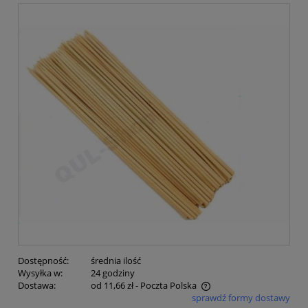
Dostępność:
średnia ilość
Wysyłka w:
24 godziny
Dostawa:
od 11,66 zł
- Poczta Polska
sprawdź formy dostawy
Cena nie zawiera ewentualnych kosztów płatności