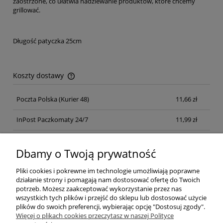
zaostrzone, co ułatwia nadziewanie produktów, które chcemy
grillować.
Długość patyczka 25cm
Koszty dostawy
Cena nie zawiera ewentualnych kosztów płatności
Poczta Polska
(Kurier 48)
11,66 zł
InPost Paczkomaty 24/7
11,99 zł
Kurier inpost
(inpost)
12,00 zł
Dbamy o Twoją prywatność
Pliki cookies i pokrewne im technologie umożliwiają poprawne
działanie strony i pomagają nam dostosować ofertę do Twoich
potrzeb. Możesz zaakceptować wykorzystanie przez nas
wszystkich tych plików i przejść do sklepu lub dostosować użycie
plików do swoich preferencji, wybierając opcję "Dostosuj zgody".
Pomoc
Więcej o plikach cookies przeczytasz w naszej Polityce