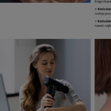
kręgosłupa
⭐
Końców
rozbija pos
⭐
Końców
nawet najb