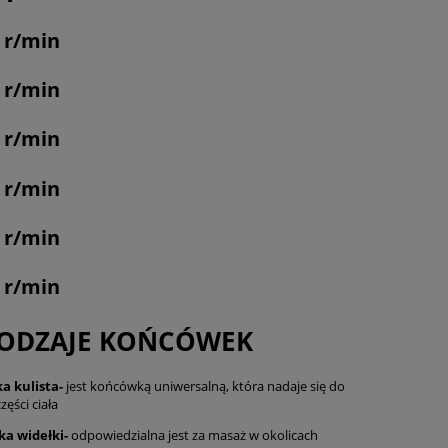
0 r/min
0 r/min
0 r/min
0 r/min
0 r/min
0 r/min
RODZAJE KOŃCÓWEK
ka
kulista-
jest końcówką uniwersalną, która nadaje się do
zęści ciała
ka
widełki-
odpowiedzialna jest za masaż w okolicach