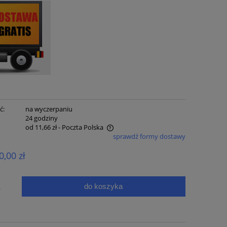
ć:
na wyczerpaniu
:
24 godziny
od 11,66 zł
- Poczta Polska
sprawdź formy dostawy
e zawiera ewentualnych kosztów
0,00 zł
ci
do koszyka
.