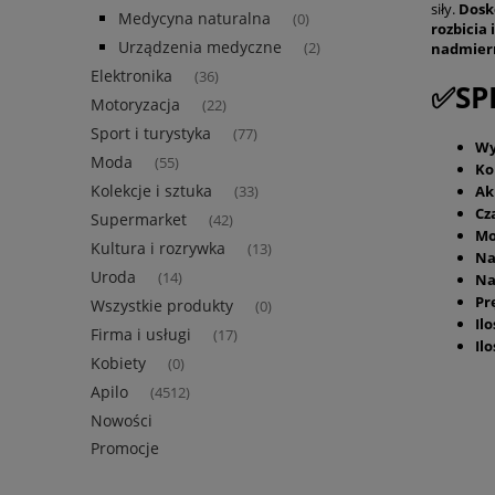
siły.
Dosk
Medycyna naturalna
(0)
rozbicia
Urządzenia medyczne
nadmiern
(2)
Elektronika
(36)
✅SP
Motoryzacja
(22)
Sport i turystyka
(77)
Wy
Moda
(55)
Ko
Kolekcje i sztuka
Ak
(33)
Cz
Supermarket
(42)
Mo
Kultura i rozrywka
(13)
Na
Uroda
(14)
Na
Pr
Wszystkie produkty
(0)
Il
Firma i usługi
(17)
Il
Kobiety
(0)
Apilo
(4512)
Nowości
Promocje