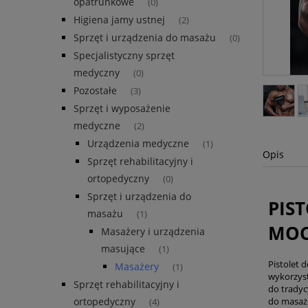
opatrunkowe
(0)
Higiena jamy ustnej
(2)
Sprzęt i urządzenia do masażu
(0)
Specjalistyczny sprzęt
medyczny
(0)
Pozostałe
(3)
Sprzęt i wyposażenie
medyczne
(2)
Urządzenia medyczne
(1)
Opis
Sprzęt rehabilitacyjny i
ortopedyczny
(0)
Sprzęt i urządzenia do
PIS
masażu
(1)
MOC
Masażery i urządzenia
masujące
(1)
Pistolet 
Masażery
(1)
wykorzyst
Sprzęt rehabilitacyjny i
do tradyc
do masażu
ortopedyczny
(4)