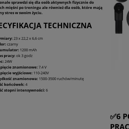
onale sprawdzi się dla osób aktywnych fizycznie do
 ich mięśni po treningu ale również dla osób, które mają
y stres w swoim życiu.
ECYFIKACJA TECHNICZNA
miary:
23 x 22,2 x 6,6 cm
lor:
czarny
umulator:
1200 mAh
as pracy:
ok 3 godz
c:
24W
pięcie znamionowe:
7.4 V
pięcie wyjściowe:
110-240V
ędkość znamionowa:
1500-3500 ruchów/minutę
ość końcówek:
4
ość stopni intensywności:
6
✅6 
PRA