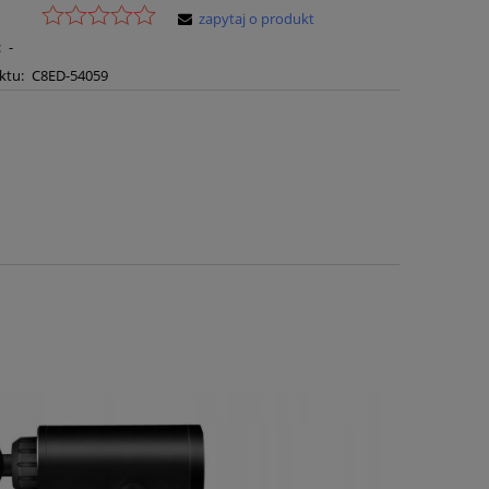
zapytaj o produkt
:
-
ktu:
C8ED-54059