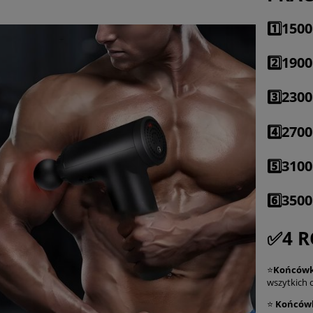
1️⃣150
2️⃣190
3️⃣230
4️⃣270
5️⃣310
6️⃣350
✅4 
⭐
Końców
wszytkich c
⭐
Końców