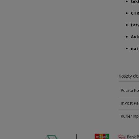
tek
CHR
Łat
Auk
na 
Koszty d
Poczta Po
InPost Pa
Kurier inp