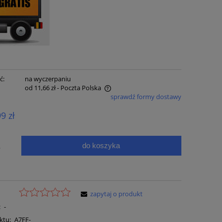
ć:
na wyczerpaniu
od 11,66 zł
- Poczta Polska
sprawdź formy dostawy
e zawiera ewentualnych kosztów
99 zł
ci
do koszyka
.
zapytaj o produkt
:
-
ktu:
A7FF-