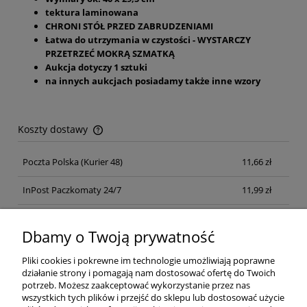
tektura laminowana
CHRONI STÓŁ PRZED ZABRUDZENIAMI
Łatwa do utrzymania w czystości - WYSTARCZY
PRZETRZEĆ MOKRĄ SZMATKĄ
Aukcja dotyczy 1 sztuki
na innych aukcjach posiadamy także inne wzory
Koszty dostawy
Cena nie zawiera ewentualnych kosztów płatności
Poczta Polska
(Kurier 48)
11,66 zł
InPost Paczkomaty 24/7
11,99 zł
Kurier inpost
(inpost)
12,00 zł
Dbamy o Twoją prywatność
Pliki cookies i pokrewne im technologie umożliwiają poprawne
działanie strony i pomagają nam dostosować ofertę do Twoich
potrzeb. Możesz zaakceptować wykorzystanie przez nas
wszystkich tych plików i przejść do sklepu lub dostosować użycie