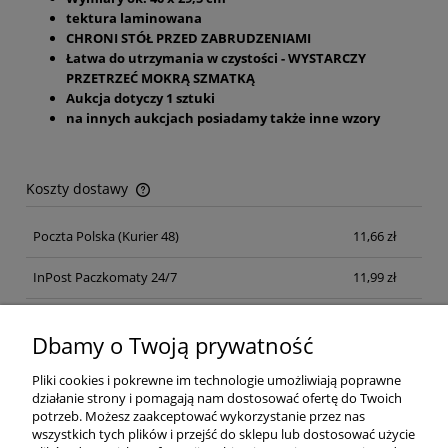
tektura laminowana
CHRONI STÓŁ PRZED ZABRUDZENIAMI
Łatwa do utrzymania w czystości - WYSTARCZY
PRZETRZEĆ MOKRĄ SZMATKĄ
Aukcja dotyczy 1 sztuki
na innych aukcjach posiadamy także inne wzory
Koszty dostawy
Cena nie zawiera ewentualnych kosztów płatności
Poczta Polska
(Kurier 48)
11,66 zł
InPost Paczkomaty 24/7
11,99 zł
Kurier inpost
(inpost)
12,00 zł
Dbamy o Twoją prywatność
Pliki cookies i pokrewne im technologie umożliwiają poprawne
działanie strony i pomagają nam dostosować ofertę do Twoich
potrzeb. Możesz zaakceptować wykorzystanie przez nas
wszystkich tych plików i przejść do sklepu lub dostosować użycie