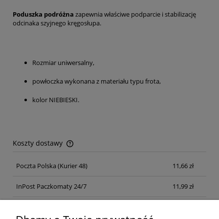
Poduszka podróżna
zapewnia właściwe podparcie i stabilizację
odcinaka szyjnego kręgosłupa.
Rozmiar uniwersalny,
powłoczka wykonana z materiału typu frota,
kolor NIEBIESKI.
Koszty dostawy
Cena nie zawiera ewentualnych kosztów płatności
Poczta Polska
(Kurier 48)
11,66 zł
InPost Paczkomaty 24/7
11,99 zł
Kurier inpost
(inpost)
12,00 zł