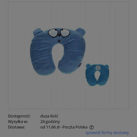
Dostępność:
duża ilość
Wysyłka w:
24 godziny
Dostawa:
od 11,66 zł
- Poczta Polska
sprawdź formy dostawy
Cena nie zawiera ewentualnych kosztów płatności