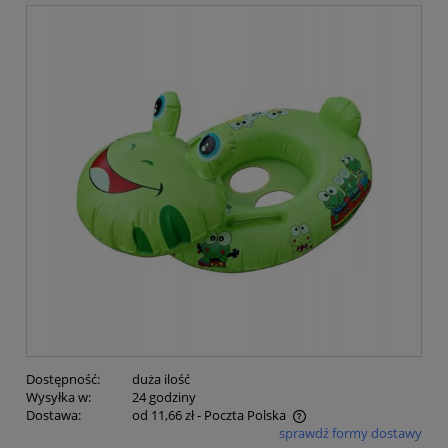
Dostępność:
duża ilość
Wysyłka w:
24 godziny
Dostawa:
od 11,66 zł
- Poczta Polska
sprawdź formy dostawy
Cena nie zawiera ewentualnych kosztów płatności