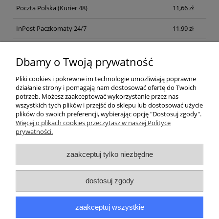
Poczta Polska
(Kurier 48)
11,66 zł
InPost Paczkomaty 24/7
11,99 zł
Kurier inpost
(inpost)
12,00 zł
Dbamy o Twoją prywatność
Pliki cookies i pokrewne im technologie umożliwiają poprawne
działanie strony i pomagają nam dostosować ofertę do Twoich
potrzeb. Możesz zaakceptować wykorzystanie przez nas
wszystkich tych plików i przejść do sklepu lub dostosować użycie
plików do swoich preferencji, wybierając opcję "Dostosuj zgody".
Pomoc
Więcej o plikach cookies przeczytasz w naszej Polityce
prywatności.
Moje konto
zaakceptuj tylko niezbędne
Płatności i dostawa
dostosuj zgody
Informacje
zaakceptuj wszystkie
O nas