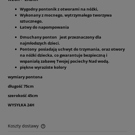
Wygodny pontonik z otworami na nóżki,
Wykonany z mocnego, wytrzymałego tworzywa
sztucznego,
Łatwy do napompowania
Dmuchany ponton jest przeznaczony dla
najmłodszych dzieci.
Pontony posiadają uchwyt do trzymania, oraz otwory
na nóżki dziecka, co gwarantuje bezpieczną i
wspaniałą zabawę Twojej pociechy Nad wodą.
piękne wyraziste kolory
wymiary pontona
długość 75cm
szerokość 45cm
WYSYŁKA 24H
Koszty dostawy
Cena nie zawiera ewentualnych kosztów płatności