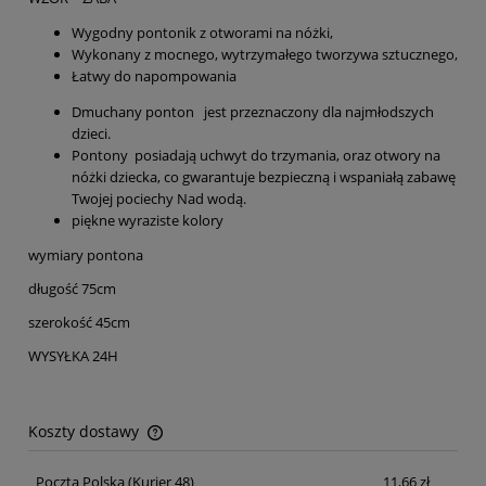
Wygodny pontonik z otworami na nóżki,
Wykonany z mocnego, wytrzymałego tworzywa sztucznego,
Łatwy do napompowania
Dmuchany ponton jest przeznaczony dla najmłodszych
dzieci.
Pontony posiadają uchwyt do trzymania, oraz otwory na
nóżki dziecka, co gwarantuje bezpieczną i wspaniałą zabawę
Twojej pociechy Nad wodą.
piękne wyraziste kolory
wymiary pontona
długość 75cm
szerokość 45cm
WYSYŁKA 24H
Koszty dostawy
Cena nie zawiera ewentualnych kosztów płatności
Poczta Polska
(Kurier 48)
11,66 zł