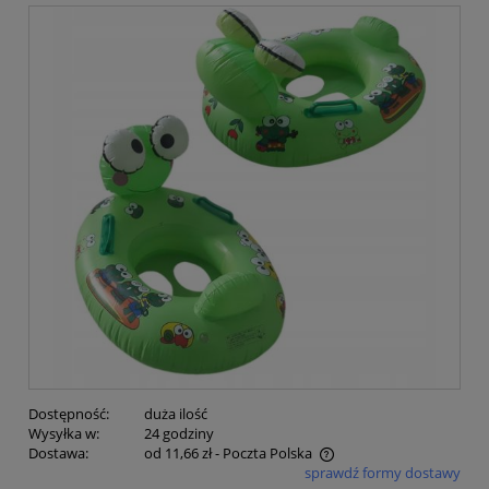
Dostępność:
duża ilość
Wysyłka w:
24 godziny
Dostawa:
od 11,66 zł
- Poczta Polska
sprawdź formy dostawy
Cena nie zawiera ewentualnych kosztów płatności