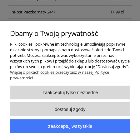
InPost Paczkomaty 24/7
11,99 zł
Kurier inpost
(inpost)
12,00 zł
Dbamy o Twoją prywatność
Pliki cookies i pokrewne im technologie umożliwiają poprawne
działanie strony i pomagają nam dostosować ofertę do Twoich
potrzeb. Możesz zaakceptować wykorzystanie przez nas
wszystkich tych plików i przejść do sklepu lub dostosować użycie
plików do swoich preferencji, wybierając opcję "Dostosuj zgody".
Pomoc
Więcej o plikach cookies przeczytasz w naszej Polityce
prywatności.
Moje konto
zaakceptuj tylko niezbędne
Płatności i dostawa
dostosuj zgody
Informacje
zaakceptuj wszystkie
O nas