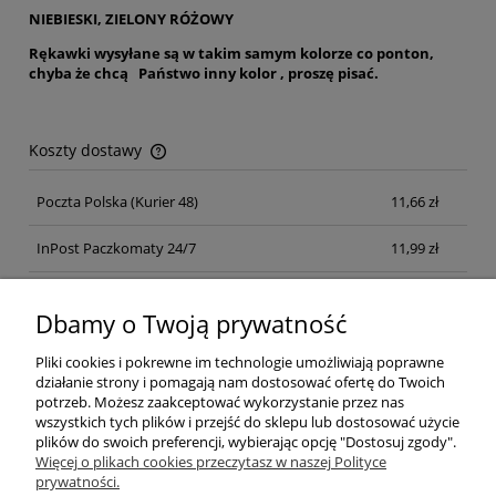
NIEBIESKI, ZIELONY RÓŻOWY
Rękawki wysyłane są w takim samym kolorze co ponton,
chyba że chcą Państwo inny kolor , proszę pisać.
Koszty dostawy
Cena nie zawiera ewentualnych kosztów płatności
Poczta Polska
(Kurier 48)
11,66 zł
InPost Paczkomaty 24/7
11,99 zł
Kurier inpost
(inpost)
12,00 zł
Dbamy o Twoją prywatność
Pliki cookies i pokrewne im technologie umożliwiają poprawne
działanie strony i pomagają nam dostosować ofertę do Twoich
potrzeb. Możesz zaakceptować wykorzystanie przez nas
wszystkich tych plików i przejść do sklepu lub dostosować użycie
plików do swoich preferencji, wybierając opcję "Dostosuj zgody".
Pomoc
Więcej o plikach cookies przeczytasz w naszej Polityce
prywatności.