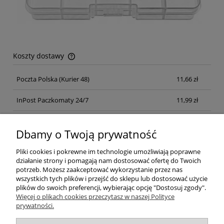
Koszty dostawy
Cena nie zawiera ewentualnych kosztów płatności
Poczta Polska
(Kurier 48)
11,66 zł
InPost Paczkomaty 24/7
11,99 zł
Kurier inpost
(inpost)
12,00 zł
Dbamy o Twoją prywatność
Pliki cookies i pokrewne im technologie umożliwiają poprawne
działanie strony i pomagają nam dostosować ofertę do Twoich
potrzeb. Możesz zaakceptować wykorzystanie przez nas
wszystkich tych plików i przejść do sklepu lub dostosować użycie
plików do swoich preferencji, wybierając opcję "Dostosuj zgody".
Pomoc
Więcej o plikach cookies przeczytasz w naszej Polityce
prywatności.
Moje konto