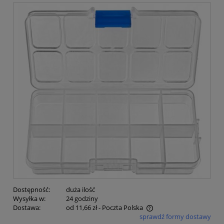
Dostępność:
duża ilość
Wysyłka w:
24 godziny
Dostawa:
od 11,66 zł
- Poczta Polska
sprawdź formy dostawy
Cena nie zawiera ewentualnych kosztów płatności