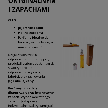
ORYGINALNYM
I ZAPACHAMI
CLEO
pojemność 35ml
Piękne zapachy!
Perfumy idealne do
torebki, samochodu, a
nawet kieszeni!
Dzięki zastosowaniu
odpowiednich proporcji przy
produkcji perfum, udało nam się
stworzyć produkt
odpowiednio
wysokiej
jakości,
przy zachowaniu
jego
niskiej ceny
.
Perfumy posiadają
długotrwały oraz intensywny
zapach.
Wybór konkretnego
zapachu jest sprawą
indywidualną. Należy pamiętać,