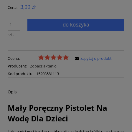
3,99 zł
Cena:
do koszyka
szt.
Ocena:
zapytaj o produkt
Producent:
Zobaczjaktanio
Kod produktu:
15203581113
Opis
Mały Poręczny Pistolet Na
Wodę Dla Dzieci
Lato nadciąga i bardzo szybko mija. Jednak ten krótki czas staramy