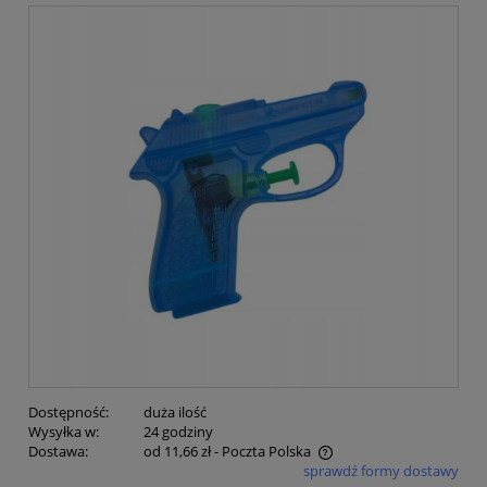
Dostępność:
duża ilość
Wysyłka w:
24 godziny
Dostawa:
od 11,66 zł
- Poczta Polska
sprawdź formy dostawy
Cena nie zawiera ewentualnych kosztów płatności