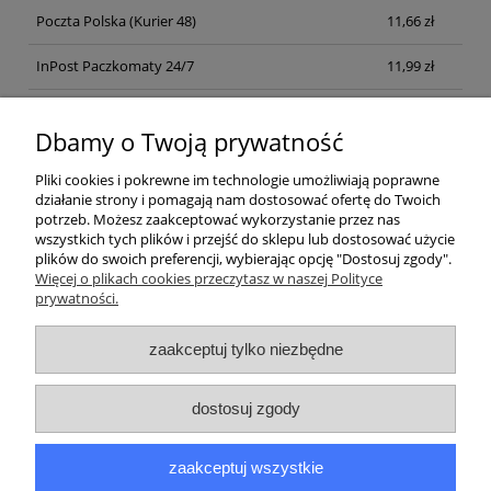
Poczta Polska
(Kurier 48)
11,66 zł
InPost Paczkomaty 24/7
11,99 zł
Kurier inpost
(inpost)
12,00 zł
Dbamy o Twoją prywatność
Pliki cookies i pokrewne im technologie umożliwiają poprawne
działanie strony i pomagają nam dostosować ofertę do Twoich
potrzeb. Możesz zaakceptować wykorzystanie przez nas
wszystkich tych plików i przejść do sklepu lub dostosować użycie
plików do swoich preferencji, wybierając opcję "Dostosuj zgody".
Pomoc
Więcej o plikach cookies przeczytasz w naszej Polityce
prywatności.
Moje konto
zaakceptuj tylko niezbędne
Płatności i dostawa
dostosuj zgody
Informacje
zaakceptuj wszystkie
O nas