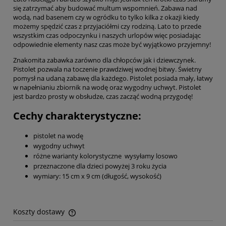
się zatrzymać aby budować multum wspomnień. Zabawa nad
wodą, nad basenem czy w ogródku to tylko kilka z okazji kiedy
możemy spędzić czas z przyjaciółmi czy rodziną. Lato to przede
wszystkim czas odpoczynku i naszych urlopów więc posiadając
odpowiednie elementy nasz czas może być wyjątkowo przyjemny!
Znakomita zabawka zarówno dla chłopców jak i dziewczynek.
Pistolet pozwala na toczenie prawdziwej wodnej bitwy. Świetny
pomysł na udaną zabawę dla każdego. Pistolet posiada mały, łatwy
w napełnianiu zbiornik na wodę oraz wygodny uchwyt. Pistolet
jest bardzo prosty w obsłudze, czas zacząć wodną przygodę!
Cechy charakterystyczne:
pistolet na wodę
wygodny uchwyt
różne warianty kolorystyczne wysyłamy losowo
przeznaczone dla dzieci powyżej 3 roku życia
wymiary: 15 cm x 9 cm (długość, wysokość)
Koszty dostawy
Cena nie zawiera ewentualnych kosztów płatności