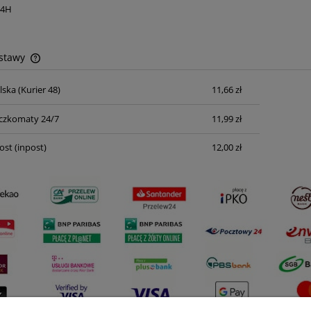
24H
ostawy
lska
(Kurier 48)
11,66 zł
Cena nie zawiera ewentualnych kosztów
płatności
czkomaty 24/7
11,99 zł
ost
(inpost)
12,00 zł