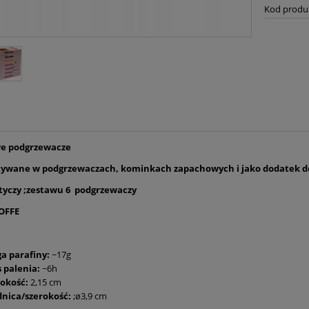
Kod produ
e podgrzewacze
ywane w podgrzewaczach, kominkach zapachowych i jako dodatek do
tyczy ;zestawu 6 podgrzewaczy
OFFE
a parafiny:
~17g
 palenia:
~6h
okość:
2,15 cm
dnica/szerokość:
;ø3,9 cm