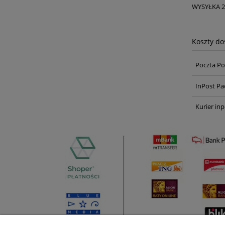
WYSYŁKA 
Koszty d
Poczta Po
InPost Pa
Kurier inp