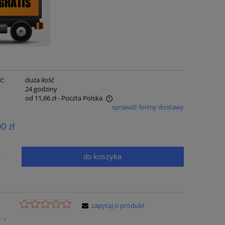
ć:
duża ilość
:
24 godziny
od 11,66 zł
- Poczta Polska
sprawdź formy dostawy
e zawiera ewentualnych kosztów
00 zł
ci
do koszyka
.
zapytaj o produkt
:
-