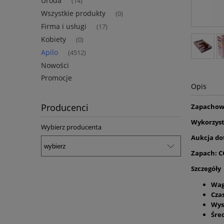
Uroda
(14)
Wszystkie produkty
(0)
Firma i usługi
(17)
Kobiety
(0)
Apilo
(4512)
Nowości
Promocje
Opis
Producenci
Zapachow
Wykorzyst
Wybierz producenta
Aukcja do
Zapach: C
Szczegóły
Wag
Czas
Wys
Śre