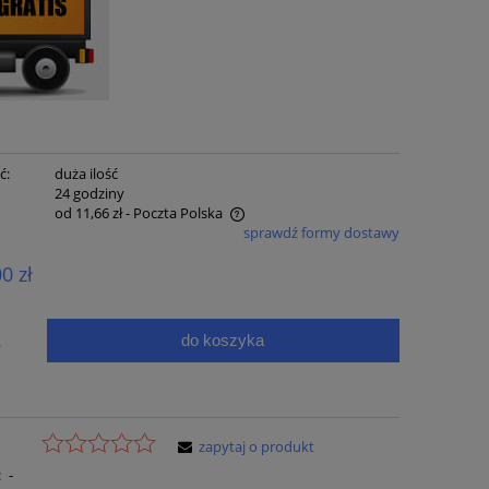
ć:
duża ilość
:
24 godziny
od 11,66 zł
- Poczta Polska
sprawdź formy dostawy
e zawiera ewentualnych kosztów
00 zł
ci
do koszyka
.
zapytaj o produkt
:
-