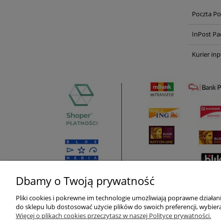
Poczta Po
InPost Pa
Kurier inp
Dbamy o Twoją prywatność
Pliki cookies i pokrewne im technologie umożliwiają poprawne działa
Pomoc
Moje konto
do sklepu lub dostosować użycie plików do swoich preferencji, wybiera
Więcej o plikach cookies przeczytasz w naszej Polityce prywatności.