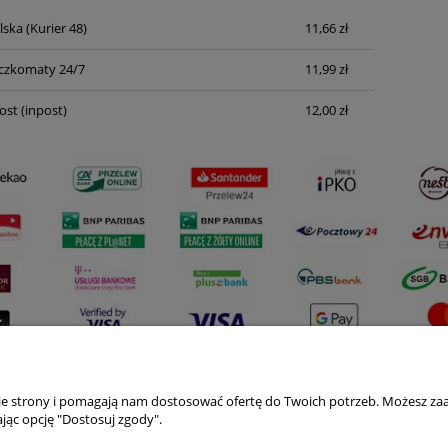
lska
(Kurier 48)
11,66 zł
Cena nie zawiera ewentualnych kosztów
płatności
czkomaty 24/7
11,99 zł
ost
(inpost)
12,00 zł
nie strony i pomagają nam dostosować ofertę do Twoich potrzeb. Możesz zaa
Płatności i dostawa
Informacje
jąc opcję "Dostosuj zgody".