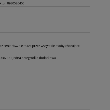
ktu:
8930526405
zez seniorów, ale także przez wszystkie osoby chorujące
DNIU + jedna przegródka dodatkowa