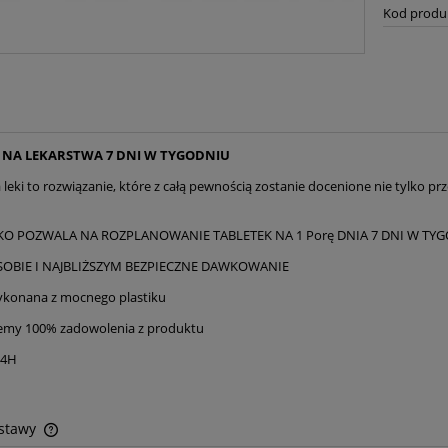
Kod produ
 NA LEKARSTWA 7 DNI W TYGODNIU
leki to rozwiązanie, które z całą pewnością zostanie docenione nie tylko pr
O POZWALA NA ROZPLANOWANIE TABLETEK NA 1 Porę DNIA 7 DNI W TYGO
SOBIE I NAJBLIŻSZYM BEZPIECZNE DAWKOWANIE
ykonana z mocnego plastiku
emy 100% zadowolenia z produktu
24H
ostawy