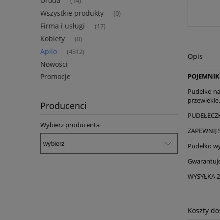
Uroda
(14)
Wszystkie produkty
(0)
Firma i usługi
(17)
Kobiety
(0)
Apilo
(4512)
Opis
Nowości
Promocje
POJEMNIK
Pudełko na 
przewlekle.
Producenci
PUDEŁECZK
Wybierz producenta
ZAPEWNIJ 
Pudełko w
Gwarantuj
WYSYŁKA 
Koszty d