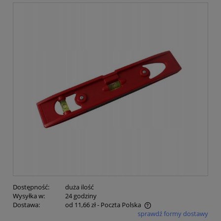
Dostępność:
duża ilość
Wysyłka w:
24 godziny
Dostawa:
od 11,66 zł
- Poczta Polska
sprawdź formy dostawy
Cena nie zawiera ewentualnych kosztów płatności