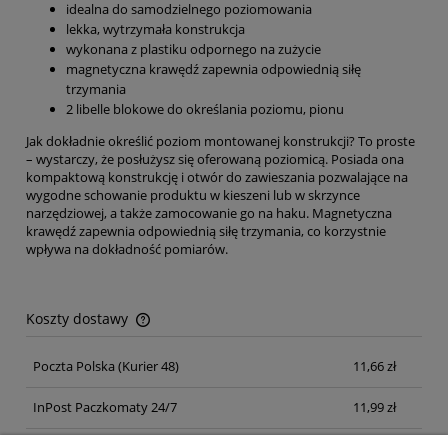
idealna do samodzielnego poziomowania
lekka, wytrzymała konstrukcja
wykonana z plastiku odpornego na zużycie
magnetyczna krawędź zapewnia odpowiednią siłę
trzymania
2 libelle blokowe do określania poziomu, pionu
Jak dokładnie określić poziom montowanej konstrukcji? To proste
– wystarczy, że posłużysz się oferowaną poziomicą. Posiada ona
kompaktową konstrukcję i otwór do zawieszania pozwalające na
wygodne schowanie produktu w kieszeni lub w skrzynce
narzędziowej, a także zamocowanie go na haku. Magnetyczna
krawędź zapewnia odpowiednią siłę trzymania, co korzystnie
wpływa na dokładność pomiarów.
Koszty dostawy
Cena nie zawiera ewentualnych kosztów płatności
Poczta Polska
(Kurier 48)
11,66 zł
InPost Paczkomaty 24/7
11,99 zł