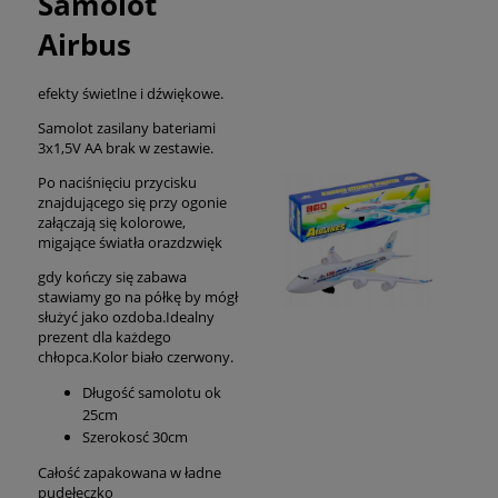
Samolot
Airbus
efekty świetlne i dźwiękowe.
Samolot zasilany bateriami
3x1,5V AA brak w zestawie.
Po naciśnięciu przycisku
znajdującego się przy ogonie
załączają się kolorowe,
migające światła orazdzwięk
gdy kończy się zabawa
stawiamy go na półkę by mógł
służyć jako ozdoba.Idealny
prezent dla każdego
chłopca.Kolor biało czerwony.
Długość samolotu ok
25cm
Szerokosć 30cm
Całość zapakowana w ładne
pudełeczko