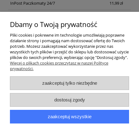
InPost Paczkomaty 24/7
11,99 zł
Kurier inpost
(inpost)
12,00 zł
Dbamy o Twoją prywatność
Pliki cookies i pokrewne im technologie umożliwiają poprawne
działanie strony i pomagają nam dostosować ofertę do Twoich
potrzeb. Możesz zaakceptować wykorzystanie przez nas
wszystkich tych plików i przejść do sklepu lub dostosować użycie
plików do swoich preferencji, wybierając opcję "Dostosuj zgody".
Pomoc
Więcej o plikach cookies przeczytasz w naszej Polityce
prywatności.
Moje konto
zaakceptuj tylko niezbędne
Płatności i dostawa
dostosuj zgody
Informacje
zaakceptuj wszystkie
O nas