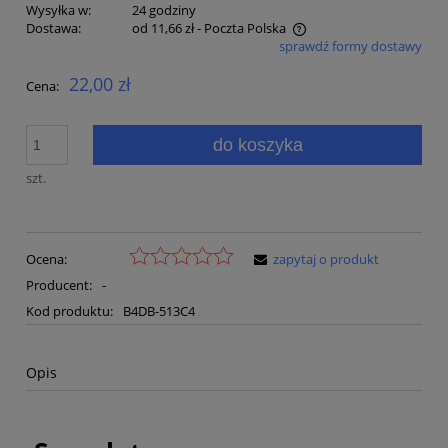
Wysyłka w:
24 godziny
Dostawa:
od 11,66 zł
- Poczta Polska
sprawdź formy dostawy
Cena nie zawiera ewentualnych kosztów płatności
22,00 zł
Cena:
do koszyka
szt.
Ocena:
zapytaj o produkt
Producent:
-
Kod produktu:
B4DB-513C4
Opis