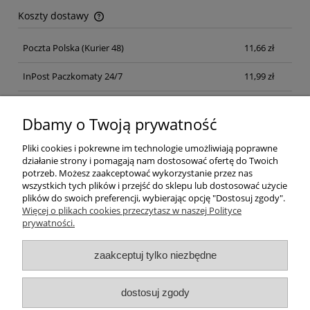
Koszty dostawy
Cena nie zawiera ewentualnych kosztów płatności
Poczta Polska
(Kurier 48)
11,66 zł
InPost Paczkomaty 24/7
11,99 zł
Kurier inpost
(inpost)
12,00 zł
Dbamy o Twoją prywatność
Pliki cookies i pokrewne im technologie umożliwiają poprawne
działanie strony i pomagają nam dostosować ofertę do Twoich
potrzeb. Możesz zaakceptować wykorzystanie przez nas
wszystkich tych plików i przejść do sklepu lub dostosować użycie
plików do swoich preferencji, wybierając opcję "Dostosuj zgody".
Pomoc
Więcej o plikach cookies przeczytasz w naszej Polityce
prywatności.
Moje konto
zaakceptuj tylko niezbędne
Płatności i dostawa
dostosuj zgody
Informacje