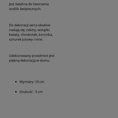
Jest świetna do tworzenia
ozdób świątecznych.
Do dekoracji serca idealnie
nadają się: cekiny, wstążki,
kwiaty, chrobotek, koronka,
sznurek jutowy i inne.
Udekorowany przedmiot jest
piękną dekoracją w domu.
Wymiary: 10 cm
Grubość - 5 cm