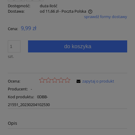
Dostępność:
duża ilość
Dostawa:
od 11,66 zł
- Poczta Polska
sprawdź formy dostawy
Cena nie zawiera ewentualnych kosztów płatności
9,99 zł
Cena:
do koszyka
szt.
Ocena:
zapytaj o produkt
Producent:
-
Kod produktu:
0DBB-
21551_20230204102530
Opis