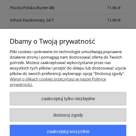
Poczta Polska
(Kurier 48)
11,66 zł
InPost Paczkomaty 24/7
11,99 zł
Kurier inpost
(inpost)
12,00 zł
Dbamy o Twoją prywatność
Pliki cookies i pokrewne im technologie umożliwiają poprawne
działanie strony i pomagają nam dostosować ofertę do Twoich
potrzeb. Możesz zaakceptować wykorzystanie przez nas
wszystkich tych plików i przejść do sklepu lub dostosować użycie
plików do swoich preferencji, wybierając opcję "Dostosuj zgody".
Pomoc
Więcej o plikach cookies przeczytasz w naszej Polityce
prywatności.
Moje konto
zaakceptuj tylko niezbędne
Płatności i dostawa
dostosuj zgody
Informacje
zaakceptuj wszystkie