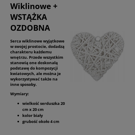
Wiklinowe +
WSTĄŻKA
OZDOBNA
Serca wiklinowe wyjątkowe
w swojej prostocie, dodadzą
charakteru każdemu
wnętrzu. Przede wszystkim
stanowią one doskonałą
podstawę do kompozycji
kwiatowych, ale można je
wykorzystywać także na
inne sposoby.
Wymiary:
wielkość serduszka 20
cm x 20 cm
kolor biały
grubość około 4 cm