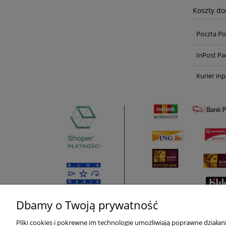
Koszty d
Poczta Po
InPost Pa
Kurier inp
Dbamy o Twoją prywatność
Pliki cookies i pokrewne im technologie umożliwiają poprawne działa