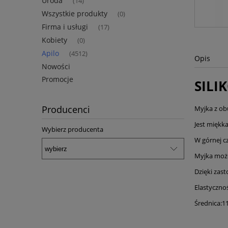
Uroda
(14)
Wszystkie produkty
(0)
Firma i usługi
(17)
Kobiety
(0)
Apilo
(4512)
Opis
Nowości
Promocje
SILI
Producenci
Myjka z ob
Jest miękka
Wybierz producenta
W górnej c
Myjka może
Dzięki zas
Elastyczno
Średnica:1