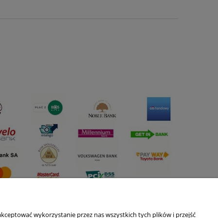
kceptować wykorzystanie przez nas wszystkich tych plików i przejść