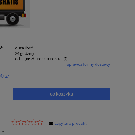
ć:
duża ilość
:
24 godziny
od 11,66 zł
- Poczta Polska
sprawdź formy dostawy
e zawiera ewentualnych kosztów
00 zł
ci
do koszyka
.
zapytaj o produkt
:
-