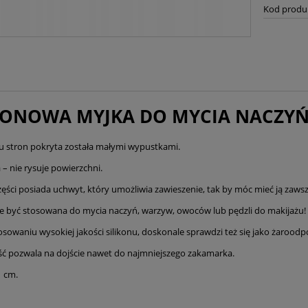
Kod produ
KONOWA MYJKA DO MYCIA NACZYŃ!
u stron pokryta została małymi wypustkami.
 – nie rysuje powierzchni.
zęści posiada uchwyt, który umożliwia zawieszenie, tak by móc mieć ją zaws
 być stosowana do mycia naczyń, warzyw, owoców lub pędzli do makijażu!
tosowaniu wysokiej jakości silikonu, doskonale sprawdzi też się jako żarood
ść pozwala na dojście nawet do najmniejszego zakamarka.
1 cm.