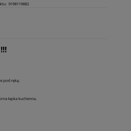
ktu:
9198119882
!!
ze pod ręką.
porna łapka kuchenna.