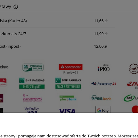
ostawy
lska
(Kurier 48)
11,66 zł
Cena nie zawiera ewentualnych kosztów
płatności
czkomaty 24/7
11,99 zł
ost
(inpost)
12,00 zł
nie strony i pomagają nam dostosować ofertę do Twoich potrzeb. Możesz zaa