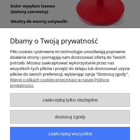
Kolor wysyłam losowo
(zielony,czerwony)
Idealny do wanny,umywalki
Dbamy o Twoją prywatność
Pliki cookies i pokrewne im technologie umożliwiają poprawne
działanie strony i pomagają nam dostosować ofertę do Twoich
potrzeb. Możesz zaakceptować wykorzystanie przez nas
wszystkich tych plików i przejść do sklepu lub dostosować użycie
plików do swoich preferencji, wybierając opcję "Dostosuj zgody".
Pomoc
Więcej o plikach cookies przeczytasz w naszej Polityce
prywatności.
Moje konto
zaakceptuj tylko niezbędne
Płatności i dostawa
dostosuj zgody
Informacje
zaakceptuj wszystkie
O nas