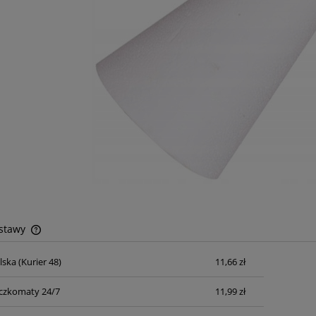
ostawy
lska
(Kurier 48)
11,66 zł
Cena nie zawiera ewentualnych kosztów
płatności
czkomaty 24/7
11,99 zł