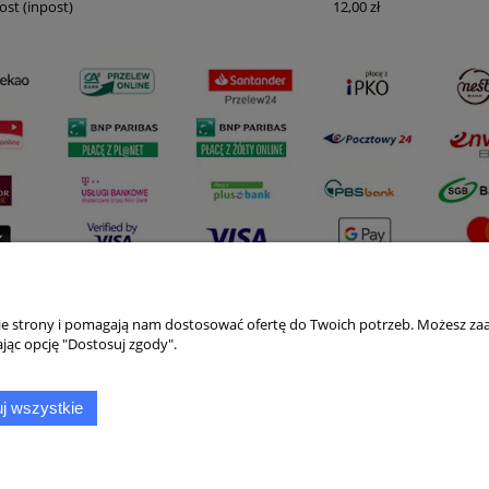
ost
(inpost)
12,00 zł
nie strony i pomagają nam dostosować ofertę do Twoich potrzeb. Możesz zaa
Płatności i dostawa
Informacje
jąc opcję "Dostosuj zgody".
Formy płatności
Polityka prywatno
j wszystkie
Czas i koszty dostawy
Jak kupować?
Czas realizacji zamówienia