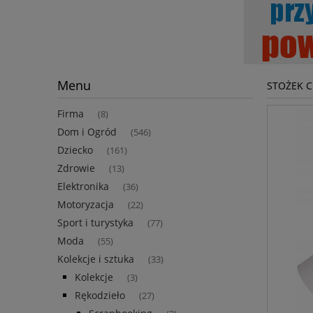
Menu
STOŻEK C
Firma
(8)
Dom i Ogród
(546)
Dziecko
(161)
Zdrowie
(13)
Elektronika
(36)
Motoryzacja
(22)
Sport i turystyka
(77)
Moda
(55)
Kolekcje i sztuka
(33)
Kolekcje
(3)
Rękodzieło
(27)