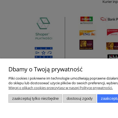
Kurier inp
Dbamy o Twoją prywatność
Pliki cookies i pokrewne im technologie umożliwiają poprawne działa
Pomoc
Moje konto
do sklepu lub dostosować użycie plików do swoich preferencji, wybiera
Więcej o plikach cookies przeczytasz w naszej Polityce prywatności.
Zwroty i reklamacje
Twoje zamówienia
zaakceptuj tylko niezbędne
dostosuj zgody
zaakceptu
Pytania i odpowiedzi
Ustawienia konta
Regulamin
Przechowalnia
Raty