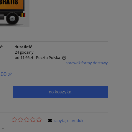
ć:
duża ilość
:
24 godziny
od 11,66 zł
- Poczta Polska
sprawdź formy dostawy
e zawiera ewentualnych kosztów
,00 zł
ci
do koszyka
.
zapytaj o produkt
:
-