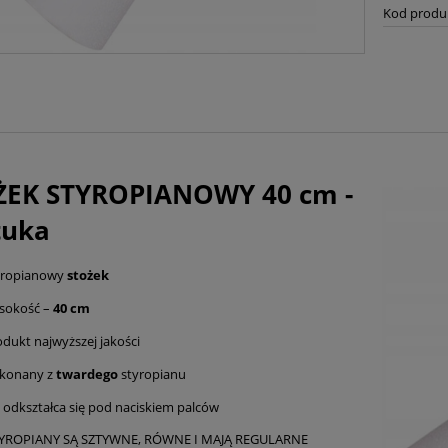
Kod produ
ŻEK STYROPIANOWY 40 cm -
tuka
yropianowy
stożek
sokość –
40 cm
odukt najwyższej jakości
konany z
twardego
styropianu
e odkształca się pod naciskiem palców
YROPIANY SĄ SZTYWNE, RÓWNE I MAJĄ REGULARNE