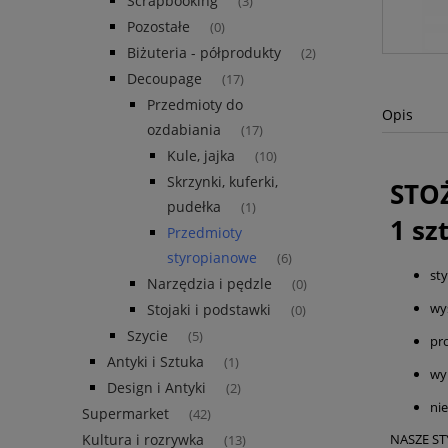
Scrapbooking
(3)
Pozostałe
(0)
Biżuteria - półprodukty
(2)
Decoupage
(17)
Przedmioty do
Opis
ozdabiania
(17)
Kule, jajka
(10)
Skrzynki, kuferki,
STO
pudełka
(1)
1 sz
Przedmioty
styropianowe
(6)
st
Narzędzia i pędzle
(0)
wy
Stojaki i podstawki
(0)
Szycie
(5)
pr
Antyki i Sztuka
(1)
wy
Design i Antyki
(2)
ni
Supermarket
(42)
NASZE ST
Kultura i rozrywka
(13)