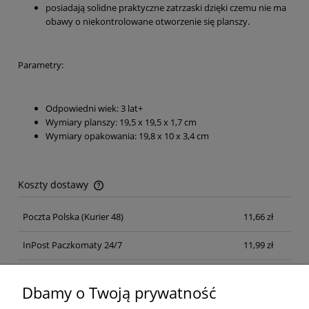
posiadają solidne praktyczne zatrzaski dzięki czemu nie ma
obawy o niekontrolowane otworzenie się planszy.
Parametry:
Odpowiedni wiek: 3 lat+
Wymiary planszy: 19,5 x 19,5 x 1,7 cm
Wymiary opakowania: 19,8 x 10 x 3,4 cm
Koszty dostawy
Cena nie zawiera ewentualnych kosztów płatności
Poczta Polska
(Kurier 48)
11,66 zł
InPost Paczkomaty 24/7
11,99 zł
Kurier inpost
(inpost)
12,00 zł
Dbamy o Twoją prywatność