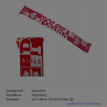
Dostępność:
duża ilość
Wysyłka w:
24 godziny
Dostawa:
od 11,66 zł
- Poczta Polska
sprawdź formy dostawy
Cena nie zawiera ewentualnych kosztów płatności