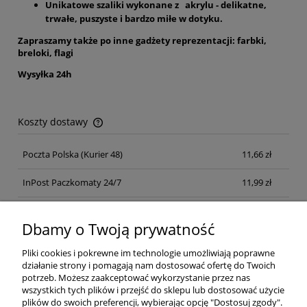
Unikatowe szaliki wykonane z akrylu - delikatne,
trwałe, puszyste i bardzo miłe w dotyku.
Zapraszamy także po inne gadżety reprezentacji: farbki,
breloki, flagi
Wysyłka 24h
Koszty dostawy
Cena nie zawiera ewentualnych kosztów płatności
Poczta Polska
(Kurier 48)
11,66 zł
InPost Paczkomaty 24/7
11,99 zł
Kurier inpost
(inpost)
12,00 zł
Dbamy o Twoją prywatność
Pliki cookies i pokrewne im technologie umożliwiają poprawne
działanie strony i pomagają nam dostosować ofertę do Twoich
potrzeb. Możesz zaakceptować wykorzystanie przez nas
wszystkich tych plików i przejść do sklepu lub dostosować użycie
plików do swoich preferencji, wybierając opcję "Dostosuj zgody".