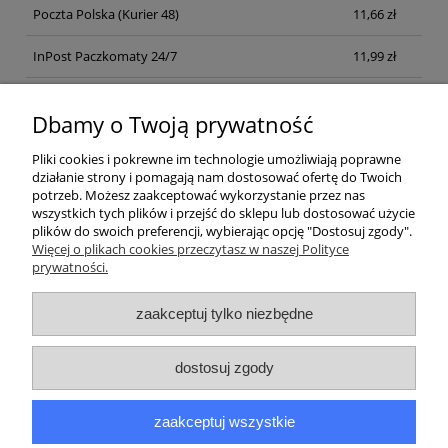
Poczta Polska
(Kurier 48)
11,66 zł
InPost Paczkomaty 24/7
11,99 zł
Kurier inpost
(inpost)
12,00 zł
Dbamy o Twoją prywatność
Pliki cookies i pokrewne im technologie umożliwiają poprawne
działanie strony i pomagają nam dostosować ofertę do Twoich
potrzeb. Możesz zaakceptować wykorzystanie przez nas
wszystkich tych plików i przejść do sklepu lub dostosować użycie
plików do swoich preferencji, wybierając opcję "Dostosuj zgody".
Pomoc
Więcej o plikach cookies przeczytasz w naszej Polityce
prywatności.
Moje konto
zaakceptuj tylko niezbędne
Płatności i dostawa
dostosuj zgody
Informacje
zaakceptuj wszystkie
O nas