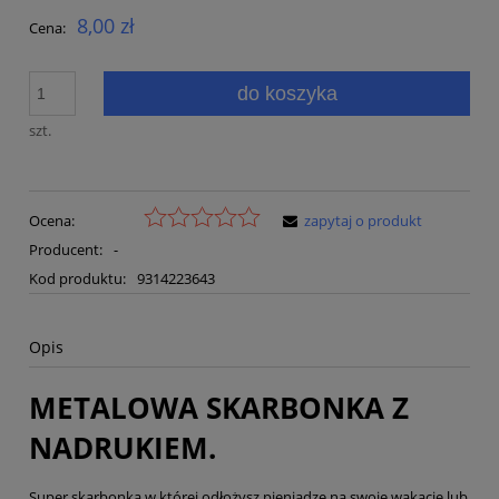
8,00 zł
Cena:
do koszyka
szt.
Ocena:
zapytaj o produkt
Producent:
-
Kod produktu:
9314223643
Opis
METALOWA SKARBONKA Z
NADRUKIEM.
Super skarbonka w której odłożysz pieniądze na swoje wakacje lub