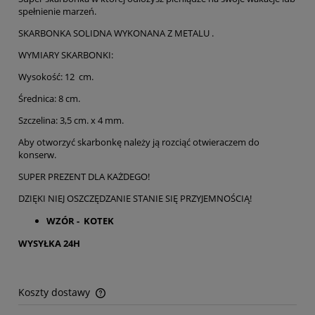
spełnienie marzeń.
SKARBONKA SOLIDNA WYKONANA Z METALU .
WYMIARY SKARBONKI:
Wysokość: 12 cm.
Średnica: 8 cm.
Szczelina: 3,5 cm. x 4 mm.
Aby otworzyć skarbonkę należy ją rozciąć otwieraczem do
konserw.
SUPER PREZENT DLA KAŻDEGO!
DZIĘKI NIEJ OSZCZĘDZANIE STANIE SIĘ PRZYJEMNOŚCIĄ!
WZÓR - KOTEK
WYSYŁKA 24H
Koszty dostawy
Cena nie zawiera ewentualnych kosztów płatności