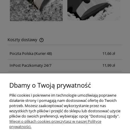
Koszty dostawy
Cena nie zawiera ewentualnych kosztów płatności
Poczta Polska
(Kurier 48)
11,66 zł
InPost Paczkomaty 24/7
11,99 zł
Kurier inpost
(inpost)
12,00 zł
Dbamy o Twoją prywatność
Pliki cookies i pokrewne im technologie umożliwiają poprawne
działanie strony i pomagają nam dostosować ofertę do Twoich
potrzeb. Możesz zaakceptować wykorzystanie przez nas
wszystkich tych plików i przejść do sklepu lub dostosować użycie
plików do swoich preferencji, wybierając opcję "Dostosuj zgody".
Pomoc
Więcej o plikach cookies przeczytasz w naszej Polityce
prywatności.