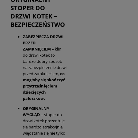
STOPER DO
DRZWI KOTEK –
BEZPIECZEŃSTWO
ZABEZPIECZA DRZWI
PRZED
ZAMKNIĘCIEM
– klin
do drzwi kotek to
bardzo dobry sposób
na zabezpieczenie drzwi
przed zamknięciem,
co
mogłoby się skończyć
przytrzaśnięciem
dziecięcych
paluszków.
ORYGINALNY
WYGLĄD
– stoper do
drzwi kotek prezentuje
się bardzo atrakcyjnie,
więc stanie się nie tylko