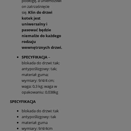
podłogę, a uniemożliwi
on zatrzaśnięcie
się.
Klin do drzwi
kotek jest
uniwersalny i
pasować będzie
niemalże do każdego
rodzaju
wewnętrznych drzwi.
SPECYFIKACJA
–
blokada do drzwi: tak;
antypoślizgowy: tak;
materiał: guma;
wymiary: 9/4/4 cm;
waga: 0,3 kg; waga w
opakowaniu: 0,038kg
SPECYFIKACJA
blokada do drzwi: tak
antypoślizgowy: tak
materiał: guma
wymiary: 9/4/4cm