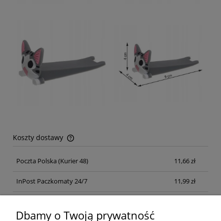
Koszty dostawy
Cena nie zawiera ewentualnych kosztów płatności
Poczta Polska
(Kurier 48)
11,66 zł
InPost Paczkomaty 24/7
11,99 zł
Kurier inpost
(inpost)
12,00 zł
Dbamy o Twoją prywatność