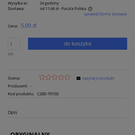
Wysyłka w:
24 godziny
Dostawa:
od 11,66 zł
- Poczta Polska
sprawdź formy dostawy
Cena nie zawiera ewentualnych kosztów płatności
5,00 zł
Cena:
do koszyka
szt.
Ocena:
zapytaj o produkt
Producent:
-
Kod produktu:
C28D-7915D
Opis
ORYGINALNY