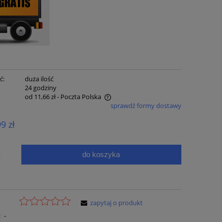
ć:
duża ilość
:
24 godziny
od 11,66 zł
- Poczta Polska
sprawdź formy dostawy
e zawiera ewentualnych kosztów
99 zł
ci
do koszyka
.
zapytaj o produkt
:
-