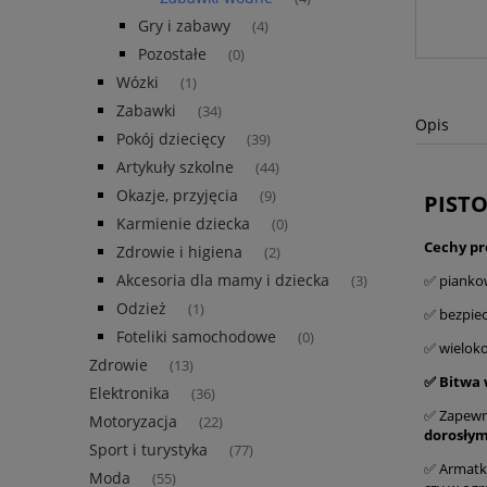
Gry i zabawy
(4)
Pozostałe
(0)
Wózki
(1)
Zabawki
(34)
Opis
Pokój dziecięcy
(39)
Artykuły szkolne
(44)
Okazje, przyjęcia
(9)
PIST
Karmienie dziecka
(0)
Cechy pr
Zdrowie i higiena
(2)
Akcesoria dla mamy i dziecka
✅ piankow
(3)
Odzież
(1)
✅ bezpiec
Foteliki samochodowe
(0)
✅ wieloko
Zdrowie
(13)
✅ Bitwa
Elektronika
(36)
✅ Zapew
Motoryzacja
(22)
dorosłym
Sport i turystyka
(77)
✅ Armatka
Moda
(55)