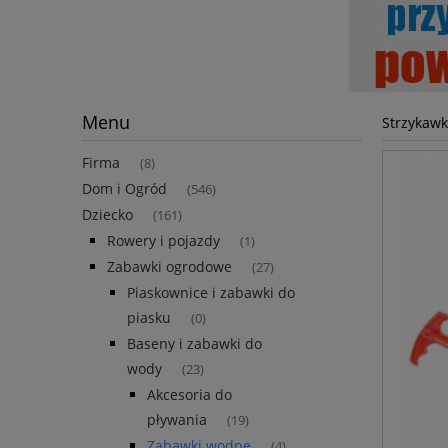
Menu
Strzykaw
Firma
(8)
Dom i Ogród
(546)
Dziecko
(161)
Rowery i pojazdy
(1)
Zabawki ogrodowe
(27)
Piaskownice i zabawki do
piasku
(0)
Baseny i zabawki do
wody
(23)
Akcesoria do
pływania
(19)
Zabawki wodne
(4)