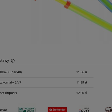
ostawy
lska
(Kurier 48)
11,66 zł
Cena nie zawiera ewentualnych kosztów
płatności
czkomaty 24/7
11,99 zł
ost
(inpost)
12,00 zł