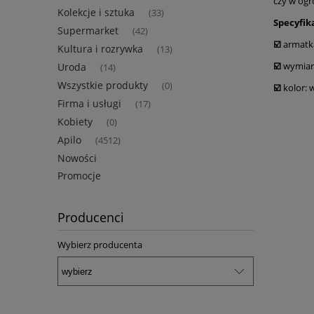
czy w ogr
Kolekcje i sztuka
(33)
Specyfik
Supermarket
(42)
☑️
armatka
Kultura i rozrywka
(13)
☑️
wymiar
Uroda
(14)
Wszystkie produkty
(0)
☑️
kolor: 
Firma i usługi
(17)
Kobiety
(0)
Apilo
(4512)
Nowości
Promocje
Producenci
Wybierz producenta