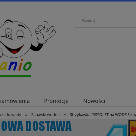
i zamówienia
Promocje
Nowości
»
»
wki do wody
Zabawki wodne
Strzykawka PISTOLET na WODĘ Sik