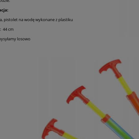
odzie.
acja:
, pistolet na wodę wykonane z plastiku
: 44 cm
wysyłamy losowo